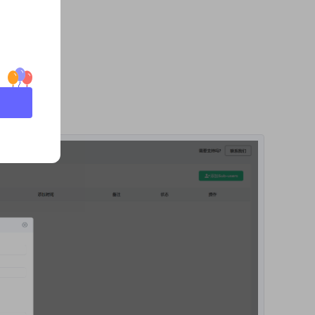
；
理；
餐；