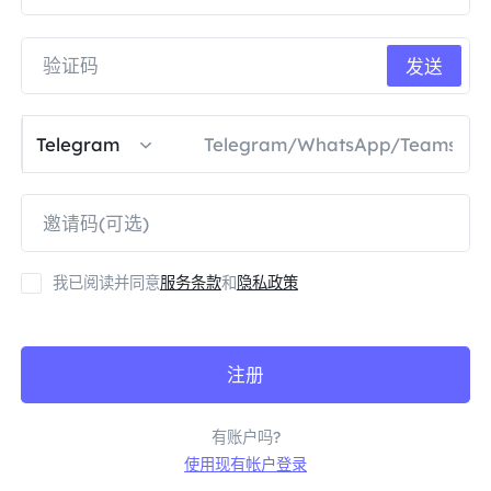
合作伙伴
长效ISP代理
学习
静态数据中心代理
$0.2
/IP/天
发送
品牌保护
推广计划
帮助
长效ISP代理
$1.4
/GB
中文
Telegram
搜索引擎优化
合作伙伴
常见问题解答
中文
免费工具
享受
77%
现在就行动!
广告验证
博客
住宅0美元/GB
无限的0美元/天
代理检查程序
English
我已阅读并同意
服务条款
和
隐私政策
网页抓取
用户指南
Việt Nam
免费代理名单
查看所有
注册
集成
登录
注册
Deutsch
位置
我应该选择哪种代理类型：动态
有账户吗?
美国
住宅代理、不限流量套餐、静态
使用现有帐户登录
Indonesia
住宅代理？