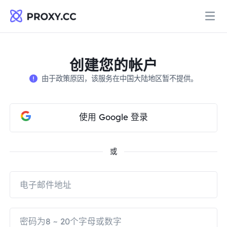
代理
创建您的帐户
由于政策原因，该服务在中国大陆地区暂不提供。
住宅代理
定价
住宅代理
使用 Google 登录
住宅代理
Data for AI
静态住宅代理
住宅代理
$0.8
/GB
或
解决方案
不限流量住宅代理
静态住宅代理
$0.28
/IP/天
按场景划分
资源
静态数据中心代理
不限流量住宅代理
$69.62
/天
市场研究