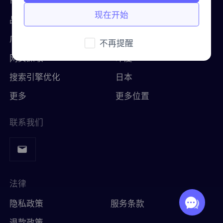
市场研究
美国
英国
现在开始
Русский
品牌保护
英国
购买后如何提取 IP
广告验证
德国
巴西
不再提醒
हिंदी
网页抓取
印度
俄罗斯
搜索引擎优化
日本
Português
如何使用 VMLogin 浏览器设置
代理？
更多
更多位置
更多的集成
更多的集成
联系我们
法律
隐私政策
服务条款
退款政策