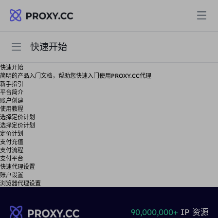
快速开始
快速开始
代理
快速开始
简明的产品入门文档，帮助您快速入门使用PROXY.CC代理
住宅代理
新手指引
常见问题
定价
平台简介
账户创建
住宅代理
使用教程
住宅代理
选择定价计划
选择定价计划
用户指南
Data for AI
定价计划
静态住宅代理
住宅代理
$0.8
/GB
支付充值
支付流程
支付平台
解决方案
快速代理设置
不限流量住宅代理
静态住宅代理
$0.28
/IP/天
账户设置
浏览器代理设置
按场景划分
资源
静态数据中心代理
不限流量住宅代理
$69.62
/天
90,000,000+
IP 资源
市场研究