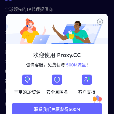
合作伙伴
全球领先的IP代理提供商
长效ISP代理
学习
静态数据中心代理
$0.2
/IP/天
品牌保护
推广计划
帮助
长效ISP代理
$1.4
/GB
中文
公司
免费工具
搜索引擎优化
合作伙伴
常见问题解答
关于我们
免费的代理
中文
免费工具
享受
77%
现在就行动!
广告验证
推广计划
代理检测程序
欢迎使用 Proxy.CC
博客
住宅0美元/GB
无限的0美元/天
定价
CroxyProxy
代理检查程序
English
咨询客服，免费获赠
500M流量
!
网页抓取
应用场景
ProxySite
用户指南
Việt Nam
免费代理名单
帮助中心
ISP 代理
查看所有
集成
登录
注册
博客
丰富的IP资源
安全且匿名
客户支持
Deutsch
位置
我应该选择哪种代理类型：动态
解决方案
位置
美国
住宅代理、不限流量套餐、静态
Indonesia
联系我们免费获得500M
住宅代理？