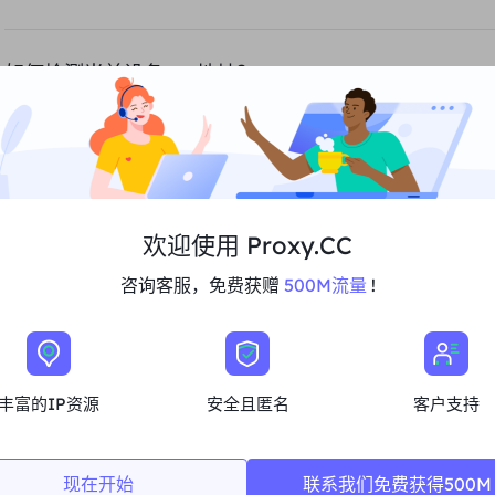
如何检测当前设备 IP 地址？
IP 检测结果与我购买提取的地区不符怎么办？
来获取 IP 地址信息。这些数据源可能包括互联网服务提供商 (ISP)、地理位置数据库、公共代理服务器列表等。因此，
地理位置、匿名性、代理服务器
IP地址信息可能会发生变化。例如，一个IP地址在某个时间点可能属于特定地理位置，但在另一个时间点可能已更改。如果网站
IP地址的地理位置，因此检测结果可能会有所不同。
来识别IP地址，如Ping测试、Traceroute等。这些技术的使用可能会影响测试结果的准确性和精度。
欢迎使用 Proxy.CC
什么是静态住宅代理？
咨询客服，免费获赠
500M流量
!
。能够精确定位实际位置，并且深受网站信任。通过提供静态IP，这些代理帮助用户在长时间内维持一致的IP地址，从而提高访问的
什么是不限流量套餐？
随机的国家和城市的动态IP
，这些代理确保用户可以持续高效地访问信息，同时保持安全。
丰富的IP资源
安全且匿名
客户支持
你们支持API 认证提取方式吗？
现在开始
联系我们免费获得500M