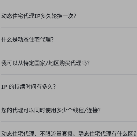
动态住宅代理IP多久轮换一次？
我们提供多种轮换时长选项，包括 5 分钟、10 分钟、15 分钟、30 分钟、60 分钟和 120 分钟。您可以根据实际需求灵活选择最合适的轮换周期，以实现更高效的代理使用效果。
什么是动态住宅代理？
动态住宅代理是一种基于真实住宅网络的代理服务，具备 IP 自动轮换功能。每隔一定时间或每次请求，系统都会分配新的住宅 IP，有效提升访问成功率。用户可根据需求选择不同国家和城市的 IP，实现精准的地理定位与信息访问。PROXY.CC 提供高质量的动态住宅代理，所有 IP 均来自真实住宅网络，连接成功率高达 99.5%，为用户带来稳定、安全、高效的代理体验。
我可以从特定国家/地区购买代理吗？
IP 的持续时间有多久？
如果您使用的是轮换住宅IP，其在线时间并不固定，最长可使用120分钟。若您使用的是静态住宅IP，其可用时长将根据您购买的套餐有效期而定。
您的代理可以同时使用多少个线程/连接？
我们的代理支持高并发连接，具体可使用的线程/连接数量取决于您的使用场景和带宽配置。通常情况下，可支持几十到上千个并发线程。如有特殊需求
动态住宅代理、不限流量套餐、静态住宅代理有什么区