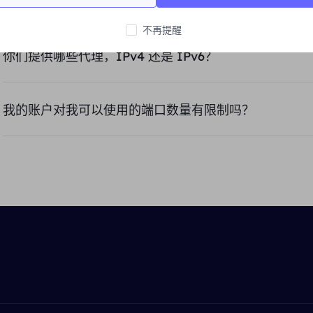
我应该选择哪种代理类型：动态住宅代理、静态住宅代
不再提醒
：市场调查、品牌保护、SEO监控、广告验证、网页抓取和爬取、社交媒体市场营销、旅行票价汇总、股市观测等。
根据您的具体需求、预算和使用场景选择合适的代理类型。如果您有多种需求，可以结合使用不同类型的代理服务以达到最佳效果。
长期稳定IP的任务
你们提供哪些代理，IPv4 还是 IPv6？
我的账户对我可以使用的端口数量有限制吗？