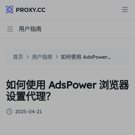
用户指南
快速开始
代理
住宅代理
常见问题
定价
首页
用户指南
如何使用 AdsPower 浏览器设置代理？
住宅代理
住宅代理
用户指南
Data for AI
如何使用 AdsPower 浏览器
静态住宅代理
住宅代理
$0.8
/GB
设置代理？
解决方案
不限流量住宅代理
静态住宅代理
$0.28
/IP/天
2025-04-21
按场景划分
资源
静态数据中心代理
不限流量住宅代理
$69.62
/天
市场研究