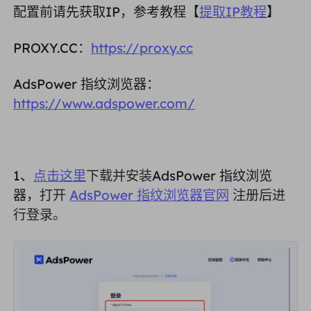
配置前请先获取IP，参考教程【
提取IP教程
】
合作伙伴
长效ISP代理
学习
静态数据中心代理
$0.2
/IP/天
品牌保护
PROXY.CC：
https://proxy.cc
推广计划
帮助
AdsPower 指纹浏览器：
长效ISP代理
$1.4
/GB
中文
搜索引擎优化
合作伙伴
https://www.adspower.com/
常见问题解答
中文
免费工具
享受
77%
现在就行动!
广告验证
博客
住宅0美元/GB
无限的0美元/天
代理检查程序
English
1、
点击这里
下载并安装
AdsPower 指纹浏览
网页抓取
器，
打开
AdsPower 指纹浏览器官网
注册后进
用户指南
Việt Nam
行登录。
免费代理名单
查看所有
集成
登录
注册
Deutsch
位置
我应该选择哪种代理类型：动态
美国
住宅代理、不限流量套餐、静态
Indonesia
住宅代理？