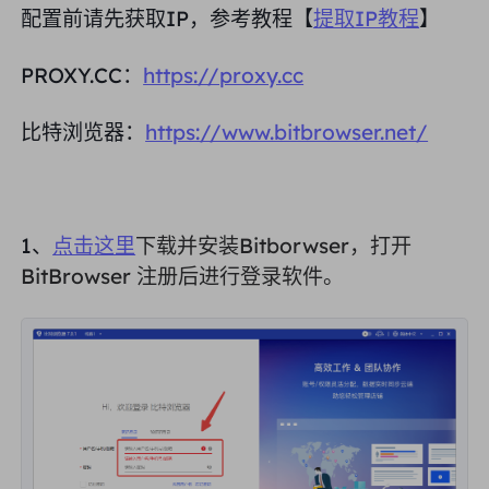
配置前请先获取IP，参考教程【
提取IP教程
】
合作伙伴
长效ISP代理
学习
静态数据中心代理
$0.2
/IP/天
品牌保护
PROXY.CC：
https://proxy.cc
推广计划
帮助
比特浏览器：
https://www.bitbrowser.net/
长效ISP代理
$1.4
/GB
中文
搜索引擎优化
合作伙伴
常见问题解答
中文
免费工具
享受
77%
现在就行动!
广告验证
博客
1、
点击这里
下载并安装Bitborwser，打开
住宅0美元/GB
无限的0美元/天
代理检查程序
English
BitBrowser 注册后进行登录软件。
网页抓取
用户指南
Việt Nam
免费代理名单
查看所有
集成
登录
注册
Deutsch
位置
我应该选择哪种代理类型：动态
美国
住宅代理、不限流量套餐、静态
Indonesia
住宅代理？