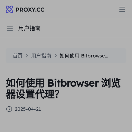
用户指南
快速开始
代理
住宅代理
常见问题
定价
首页
用户指南
如何使用 Bitbrowser 浏览器设置代理？
住宅代理
住宅代理
用户指南
Data for AI
如何使用 Bitbrowser 浏览
静态住宅代理
住宅代理
$0.8
/GB
器设置代理？
解决方案
不限流量住宅代理
静态住宅代理
$0.28
/IP/天
2025-04-21
按场景划分
资源
静态数据中心代理
不限流量住宅代理
$69.62
/天
市场研究