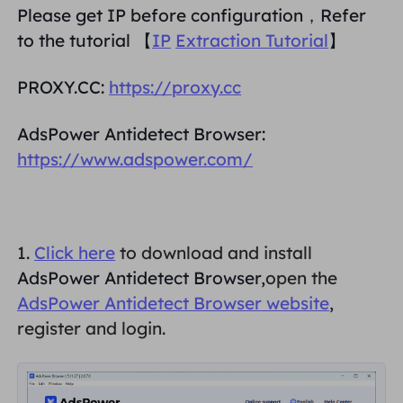
Please get IP before configuration，Refer
भागीदार
लंबे समय से अभिनय आईएसपी प्रॉक्सी
to the tutorial 【
IP
Extraction Tutorial
】
सीखना
स्थिर डेटा केंद्र एजेंट
$0.2
दिन
ब्रांड संरक्षण
संबद्ध कार्यक्रम
PROXY.CC:
https://proxy.cc
मदद
लंबे समय से अभिनय आईएसपी प्रॉक्सी
$1.4
/GB
हिंदी
एसईओ निगरानी
भागीदारों
AdsPower Antidetect Browser:
अक्सर पूछे जाने वाले प्रश्न
https://www.adspower.com/
中文
मुफ़्त उपकरण
आनंद लेना
77% की छूट
और अभी कार्य करें!
विज्ञापन सत्यापन
ब्लॉग
आवासीय $0/GB
असीमित $0/दिन
प्रॉक्सी चेकर
English
वेब स्क्रैपिंग और क्रॉलिंग
1.
Click here
to download and install
उपयोगकर्ता गाइड
Việt Nam
AdsPower Antidetect Browser,
open the
मुफ़्त प्रॉक्सी सूची
AdsPower
Antidetect Browser
website
,
सभी को देखें
एकीकरण
लॉग इन करें
साइन अप करें
register and login.
Deutsch
स्थानों
अधिक एकीकरण
संयुक्त राज्य अमेरिका
Indonesia