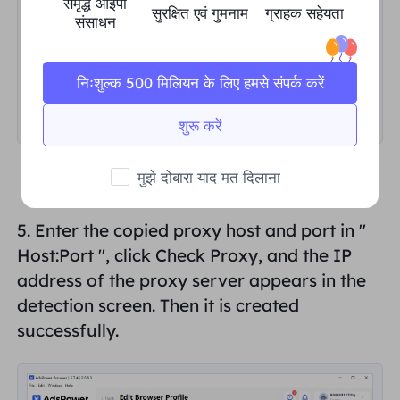
समृद्ध आईपी
सुरक्षित एवं गुमनाम
ग्राहक सहेयता
संसाधन
निःशुल्क 500 मिलियन के लिए हमसे संपर्क करें
शुरू करें
मुझे दोबारा याद मत दिलाना
5. Enter the copied proxy host and port in "
Host:Port
", click Check Proxy, and the IP
address of the proxy server appears in the
detection screen
. Then it is created
successfully.