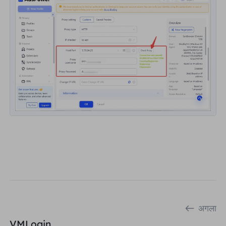
अगला
VMLogin