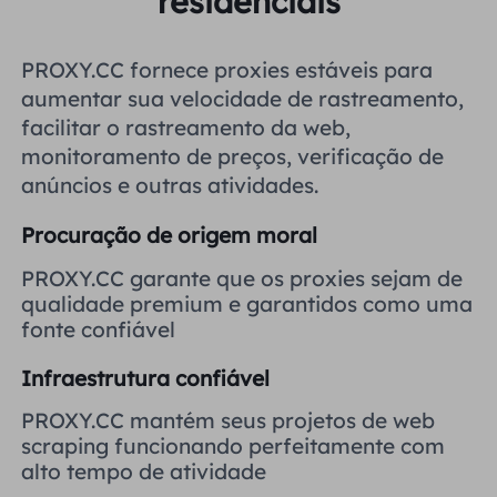
residenciais
Reino Unido
Русский
PROXY.CC fornece proxies estáveis ​​para
Brasil
aumentar sua velocidade de rastreamento,
हिंदी
facilitar o rastreamento da web,
monitoramento de preços, verificação de
Rússia
Português
anúncios e outras atividades.
Mais integrações
Procuração de origem moral
PROXY.CC garante que os proxies sejam de
qualidade premium e garantidos como uma
fonte confiável
Infraestrutura confiável
PROXY.CC mantém seus projetos de web
scraping funcionando perfeitamente com
alto tempo de atividade