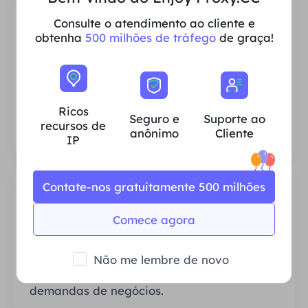
Consulte o atendimento ao cliente e
obtenha
500 milhões de tráfego
de graça!
Ricos recursos de IP residencial
Garantimos que nossos recursos de proxy
IP sejam estáveis ​​e confiáveis ​​e nos
Ricos
esforçamos constantemente para expandir
Seguro e
Suporte ao
recursos de
o pool de proxy atual para atender às
anônimo
Cliente
IP
necessidades de cada cliente.
Contate-nos gratuitamente 500 milhões
Comece agora
Estável e Eficiente
Não me lembre de novo
Largura de banda abundante atende às
demandas de negócios.