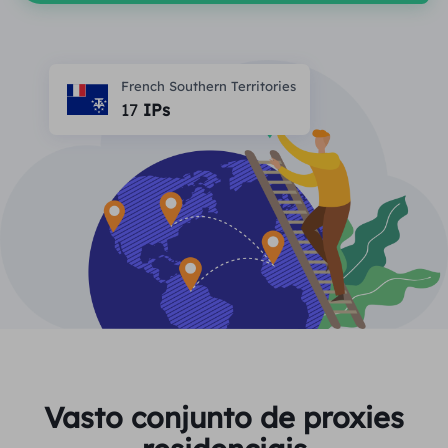
PARCEIROS
Proxy ISP de longa duração
Aprender
Agente de data center estático
$0.2
/IP/dia
Proteção da marca
Programa de afiliados
French Southern Territories
AJUDA
17
IPs
Proxy ISP de longa duração
$1.4
/GB
Português
Monitoramento de SEO
Parceiros
Perguntas frequentes
中文
FERRAMENTAS GRATUITAS
Aproveitar
77% de desconto
e aja agora!
Verificação de anúncios
Blogue
Residencial $0/GB
$0/dia ilimitado
Verificador de proxy
English
Raspagem e rastreamento da Web
Guia do usuário
Việt Nam
Lista de proxy grátis
Ver tudo
INTEGRAÇÕES
Conecte-se
Inscrever-se
Deutsch
LOCAIS
Mais integrações
Vasto conjunto de proxies
Estados Unidos
Indonesia