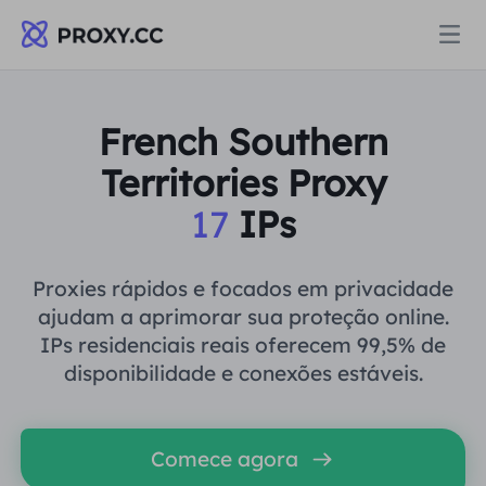
Proxies
French Southern
Territories Proxy
PROCURAÇÃO RESIDENCIAL
Preços
17
IPs
Procuração Residencial
PROCURAÇÃO RESIDENCIAL
Data for AI
Proxies rápidos e focados em privacidade
Proxy residencial estático
ajudam a aprimorar sua proteção online.
Procuração Residencial
$0.8
/GB
IPs residenciais reais oferecem 99,5% de
Soluções
disponibilidade e conexões estáveis.
Proxy Residencial Ilimitado
Proxy residencial estático
$0.28
/IP/Dia
POR CASO DE USO
Recursos
Comece agora
Agente de data center estático
Proxy Residencial Ilimitado
$69.62
/Dia
Pesquisa de mercado