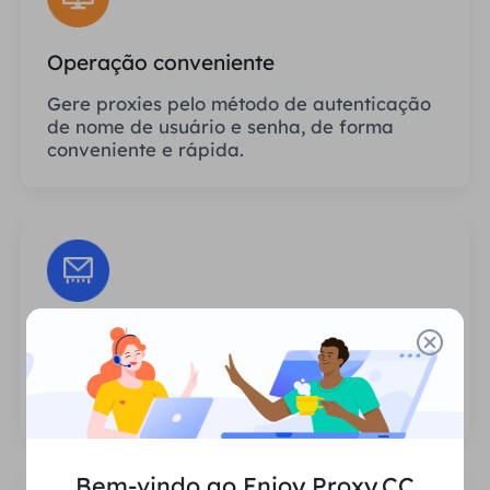
Operação conveniente
Gere proxies pelo método de autenticação
de nome de usuário e senha, de forma
conveniente e rápida.
Sessões Ilimitadas
Não há limite para o número de usos ou
frequências de invocação dos proxies.
Bem-vindo ao Enjoy Proxy.CC