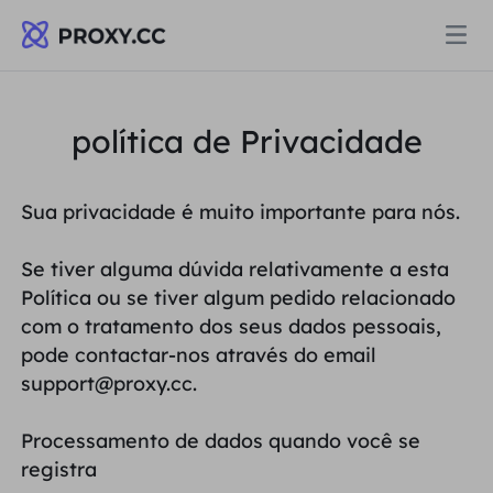
Proxies
política de Privacidade
PROCURAÇÃO RESIDENCIAL
Preços
Sua privacidade é muito importante para nós.
Procuração Residencial
PROCURAÇÃO RESIDENCIAL
Se tiver alguma dúvida relativamente a esta
Data for AI
Política ou se tiver algum pedido relacionado
Proxy residencial estático
Procuração Residencial
$0.8
/GB
com o tratamento dos seus dados pessoais,
pode contactar-nos através do email
Soluções
support@proxy.cc.
Proxy Residencial Ilimitado
Proxy residencial estático
$0.28
/IP/Dia
POR CASO DE USO
Processamento de dados quando você se
Recursos
Agente de data center estático
registra
Proxy Residencial Ilimitado
$69.62
/Dia
Pesquisa de mercado