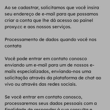
PARCEIROS
Ao se cadastrar, solicitamos que você insira
Proxy ISP de longa duração
Aprender
Agente de data center estático
$0.2
/IP/dia
seu endereço de e-mail para que possamos
Proteção da marca
Programa de afiliados
criar a conta que lhe dá acesso ao painel
AJUDA
proxy.cc e aos nossos serviços.
Proxy ISP de longa duração
$1.4
/GB
Português
Monitoramento de SEO
Parceiros
Perguntas frequentes
Processamento de dados quando você nos
contata
中文
FERRAMENTAS GRATUITAS
Aproveitar
77% de desconto
e aja agora!
Verificação de anúncios
Blogue
Você pode entrar em contato conosco
Residencial $0/GB
$0/dia ilimitado
Verificador de proxy
English
enviando um e-mail para um de nossos e-
Raspagem e rastreamento da Web
Guia do usuário
mails especializados, enviando-nos uma
Việt Nam
Lista de proxy grátis
solicitação através da plataforma de chat ao
Ver tudo
INTEGRAÇÕES
vivo ou através das redes sociais.
Conecte-se
Inscrever-se
Deutsch
LOCAIS
Mais integrações
Se você entrar em contato conosco,
Estados Unidos
processaremos seus dados pessoais com a
Indonesia
finalidade de responder à sua consulta e