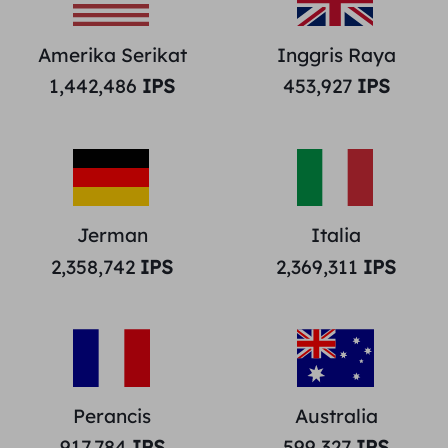
Amerika Serikat
Inggris Raya
1,442,486
IPS
453,927
IPS
Jerman
Italia
2,358,742
IPS
2,369,311
IPS
Perancis
Australia
917,784
IPS
599,327
IPS