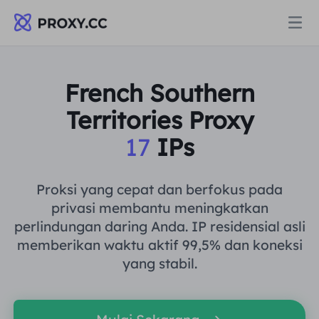
Proksi
French Southern
Territories Proxy
PROXI PERUMAHAN
Harga
17
IPs
Proksi Perumahan
PROXI PERUMAHAN
Data for AI
Proksi yang cepat dan berfokus pada
Proksi Perumahan Statis
privasi membantu meningkatkan
Proksi Perumahan
$0.8
/GB
perlindungan daring Anda. IP residensial asli
Solusi
memberikan waktu aktif 99,5% dan koneksi
Proksi Perumahan Tanpa Batas
Proksi Perumahan Statis
$0.28
/IP/Hari
yang stabil.
BERDASARKAN KASUS PENGGUNAAN
Sumber daya
Agen pusat data statis
Proksi Perumahan Tanpa Batas
$69.62
/Hari
Riset Pasar