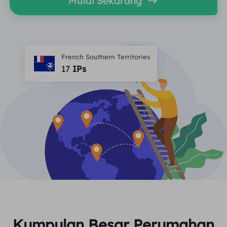
Mulai Sekarang
MITRA
Agen ISP long-force
Mempelajari
Agen pusat data statis
$0.2
/IP/ hari
Perlindungan Merek
Program Afiliasi
MEMBANTU
French Southern Territories
Agen ISP long-force
$1.4
/GB
Indonesia
Pemantauan SEO
17
IPs
Mitra
Pertanyaan Umum
中文
ALAT GRATIS
Menikmati
Diskon 77%.
dan Bertindak
Verifikasi Iklan
blog
Sekarang!
Pemeriksa Proksi
English
Perumahan $0/GB
$0/Hari tanpa batas
Pengikisan & Perayapan Web
Panduan Pengguna
Việt Nam
Daftar Proksi Gratis
Lihat Semua
INTEGRASI
Masuk
Mendaftar
Deutsch
LOKASI
Lebih Banyak Integrasi
Amerika Serikat
Indonesia
Kumpulan Besar Perumahan