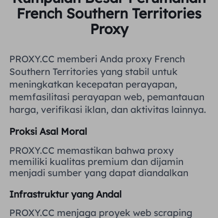
French Southern Territories
Inggris Raya
Русский
Proxy
Brazil
हिंदी
PROXY.CC memberi Anda proxy French
Rusia
Southern Territories yang stabil untuk
Português
meningkatkan kecepatan perayapan,
memfasilitasi perayapan web, pemantauan
Lebih Banyak Integrasi
harga, verifikasi iklan, dan aktivitas lainnya.
Proksi Asal Moral
PROXY.CC memastikan bahwa proxy
memiliki kualitas premium dan dijamin
menjadi sumber yang dapat diandalkan
Infrastruktur yang Andal
PROXY.CC menjaga proyek web scraping