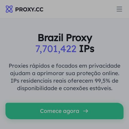
Proxies
Brazil Proxy
7,701,422
IPs
PROCURAÇÃO RESIDENCIAL
Preços
Procuração Residencial
Proxies rápidos e focados em privacidade
PROCURAÇÃO RESIDENCIAL
ajudam a aprimorar sua proteção online.
Data for AI
IPs residenciais reais oferecem 99,5% de
Proxy residencial estático
Procuração Residencial
$0.8
/GB
disponibilidade e conexões estáveis.
Soluções
Proxy Residencial Ilimitado
Proxy residencial estático
$0.28
/IP/Dia
Comece agora
POR CASO DE USO
Recursos
Agente de data center estático
Proxy Residencial Ilimitado
$69.62
/Dia
Pesquisa de mercado