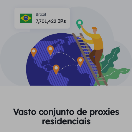
PARCEIROS
Proxy ISP de longa duração
Aprender
Agente de data center estático
Brazil
$0.2
/IP/dia
Proteção da marca
7,701,422
IPs
Programa de afiliados
AJUDA
Proxy ISP de longa duração
$1.4
/GB
Português
Monitoramento de SEO
Parceiros
Perguntas frequentes
中文
FERRAMENTAS GRATUITAS
Aproveitar
77% de desconto
e aja agora!
Verificação de anúncios
Blogue
Residencial $0/GB
$0/dia ilimitado
Verificador de proxy
English
Raspagem e rastreamento da Web
Guia do usuário
Việt Nam
Lista de proxy grátis
Ver tudo
INTEGRAÇÕES
Conecte-se
Inscrever-se
Deutsch
LOCAIS
Vasto conjunto de proxies
Mais integrações
residenciais
Estados Unidos
Indonesia