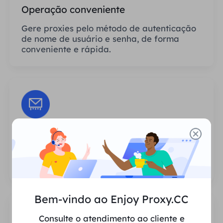
Operação conveniente
Gere proxies pelo método de autenticação
de nome de usuário e senha, de forma
conveniente e rápida.
Sessões Ilimitadas
Não há limite para o número de usos ou
frequências de invocação dos proxies.
Bem-vindo ao Enjoy Proxy.CC
Consulte o atendimento ao cliente e