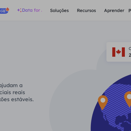
Data for AI
P
Soluções
Recursos
Aprender
/GB
 ajudam a
iais reais
ões estáveis.