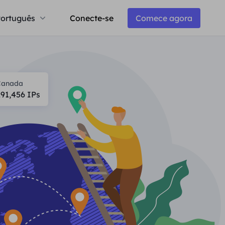
ortuguês
Conecte-se
Comece agora
Canada
291,456
IPs