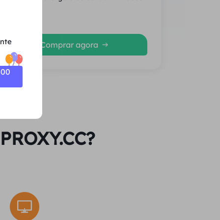
Média
ente
Comprar agora
500
l PROXY.CC?