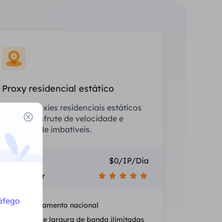
Proxy residencial estático
Equipe proxies residenciais estáticos
(ISP) e desfrute de velocidade e
estabilidade imbatíveis.
Preço
$0/IP/Dia
Recomendar
áfego
Posicionamento nacional
Sessões e largura de banda ilimitadas