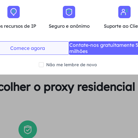
Média
s recursos de IP
Seguro e anônimo
Suporte ao Cli
Comprar agora
Contate-nos gratuitamente 
Comece agora
milhões
Não me lembre de novo
colher o proxy residencia