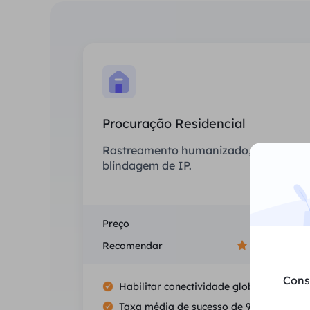
Procuração Residencial
Rastreamento humanizado, sem
blindagem de IP.
Preço
$0/GB
Recomendar
Cons
Habilitar conectividade global
Taxa média de sucesso de 99.5%