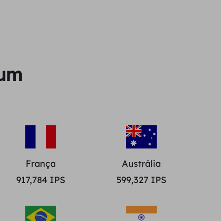
ium
França
Austrália
917,784
IPS
599,327
IPS