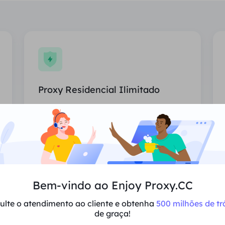
Proxy Residencial Ilimitado
Uso ilimitado de proxies residenciais,
países atribuídos aleatoriamente.
Preço
$0/Dia
Recomendar
Bem-vindo ao Enjoy Proxy.CC
ulte o atendimento ao cliente e obtenha
500 milhões de tr
Suporta multi-simultaneidade
de graça!
Sessões e largura de banda ilimitadas