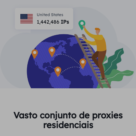
PARCEIROS
Proxy ISP de longa duração
Aprender
Agente de data center estático
United States
$0.2
/IP/dia
Proteção da marca
1,442,486
IPs
Programa de afiliados
AJUDA
Proxy ISP de longa duração
$1.4
/GB
Português
Monitoramento de SEO
Parceiros
Perguntas frequentes
中文
FERRAMENTAS GRATUITAS
Aproveitar
77% de desconto
e aja agora!
Verificação de anúncios
Blogue
Residencial $0/GB
$0/dia ilimitado
Verificador de proxy
English
Raspagem e rastreamento da Web
Guia do usuário
Việt Nam
Lista de proxy grátis
Ver tudo
INTEGRAÇÕES
Conecte-se
Inscrever-se
Deutsch
LOCAIS
Vasto conjunto de proxies
Mais integrações
residenciais
Estados Unidos
Indonesia