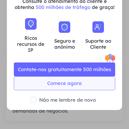
Consulte o atendimento ao cliente e
obtenha
500 milhões de tráfego
de graça!
Ricos recursos de IP residencial
Garantimos que nossos recursos de proxy
IP sejam estáveis ​​e confiáveis ​​e nos
Ricos
esforçamos constantemente para expandir
Seguro e
Suporte ao
recursos de
o pool de proxy atual para atender às
anônimo
Cliente
IP
necessidades de cada cliente.
Contate-nos gratuitamente 500 milhões
Comece agora
Estável e Eficiente
Não me lembre de novo
Largura de banda abundante atende às
demandas de negócios.