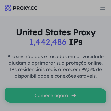
Proxies
United States Proxy
1,442,486
IPs
PROCURAÇÃO RESIDENCIAL
Preços
Procuração Residencial
Proxies rápidos e focados em privacidade
PROCURAÇÃO RESIDENCIAL
ajudam a aprimorar sua proteção online.
Data for AI
IPs residenciais reais oferecem 99,5% de
Proxy residencial estático
Procuração Residencial
$0.8
/GB
disponibilidade e conexões estáveis.
Soluções
Proxy Residencial Ilimitado
Proxy residencial estático
$0.28
/IP/Dia
Comece agora
POR CASO DE USO
Recursos
Agente de data center estático
Proxy Residencial Ilimitado
$69.62
/Dia
Pesquisa de mercado