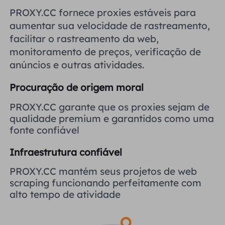
Reino Unido
PROXY.CC fornece proxies estáveis ​​para
Русский
aumentar sua velocidade de rastreamento,
facilitar o rastreamento da web,
Brasil
हिंदी
monitoramento de preços, verificação de
anúncios e outras atividades.
Rússia
Português
Procuração de origem moral
Mais integrações
PROXY.CC garante que os proxies sejam de
qualidade premium e garantidos como uma
fonte confiável
Infraestrutura confiável
PROXY.CC mantém seus projetos de web
scraping funcionando perfeitamente com
alto tempo de atividade