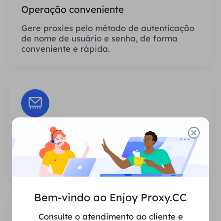
Operação conveniente
Gere proxies pelo método de autenticação
de nome de usuário e senha, de forma
conveniente e rápida.
Sessões Ilimitadas
Não há limite para o número de usos ou
frequências de invocação dos proxies.
Bem-vindo ao Enjoy Proxy.CC
Consulte o atendimento ao cliente e