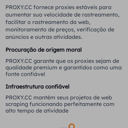
Reino Unido
PROXY.CC fornece proxies estáveis ​​para
Русский
aumentar sua velocidade de rastreamento,
facilitar o rastreamento da web,
Brasil
हिंदी
monitoramento de preços, verificação de
anúncios e outras atividades.
Rússia
Português
Procuração de origem moral
Mais integrações
PROXY.CC garante que os proxies sejam de
qualidade premium e garantidos como uma
fonte confiável
Infraestrutura confiável
PROXY.CC mantém seus projetos de web
scraping funcionando perfeitamente com
alto tempo de atividade