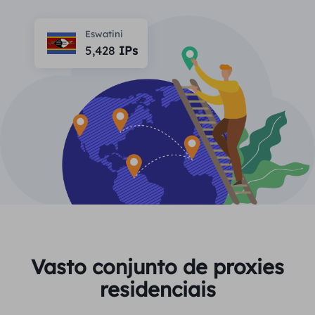
PARCEIROS
Proxy ISP de longa duração
Aprender
Agente de data center estático
Eswatini
$0.2
/IP/dia
Proteção da marca
5,428
IPs
Programa de afiliados
AJUDA
Proxy ISP de longa duração
$1.4
/GB
Português
Monitoramento de SEO
Parceiros
Perguntas frequentes
中文
FERRAMENTAS GRATUITAS
Aproveitar
77% de desconto
e aja agora!
Verificação de anúncios
Blogue
Residencial $0/GB
$0/dia ilimitado
Verificador de proxy
English
Raspagem e rastreamento da Web
Guia do usuário
Việt Nam
Lista de proxy grátis
Ver tudo
INTEGRAÇÕES
Conecte-se
Inscrever-se
Deutsch
LOCAIS
Vasto conjunto de proxies
Mais integrações
residenciais
Estados Unidos
Indonesia