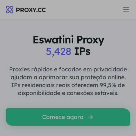
Proxies
Eswatini Proxy
5,428
IPs
PROCURAÇÃO RESIDENCIAL
Preços
Procuração Residencial
Proxies rápidos e focados em privacidade
PROCURAÇÃO RESIDENCIAL
ajudam a aprimorar sua proteção online.
Data for AI
IPs residenciais reais oferecem 99,5% de
Proxy residencial estático
Procuração Residencial
$0.8
/GB
disponibilidade e conexões estáveis.
Soluções
Proxy Residencial Ilimitado
Proxy residencial estático
$0.28
/IP/Dia
Comece agora
POR CASO DE USO
Recursos
Agente de data center estático
Proxy Residencial Ilimitado
$69.62
/Dia
Pesquisa de mercado