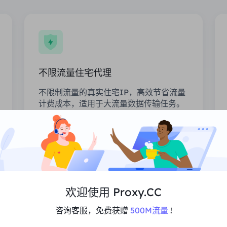
不限流量住宅代理
不限制流量的真实住宅IP，高效节省流量
计费成本，适用于大流量数据传输任务。
价格
$0/天
推荐
欢迎使用 Proxy.CC
支持Multi-Concurrency
无限的会话和带宽
咨询客服，免费获赠
500M流量
!
高性能平均99.5%的正常运行时间