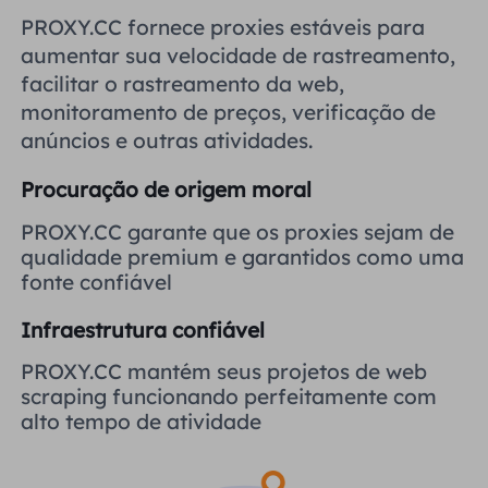
Reino Unido
PROXY.CC fornece proxies estáveis ​​para
Русский
aumentar sua velocidade de rastreamento,
facilitar o rastreamento da web,
Brasil
हिंदी
monitoramento de preços, verificação de
anúncios e outras atividades.
Rússia
Português
Procuração de origem moral
Mais integrações
PROXY.CC garante que os proxies sejam de
qualidade premium e garantidos como uma
fonte confiável
Infraestrutura confiável
PROXY.CC mantém seus projetos de web
scraping funcionando perfeitamente com
alto tempo de atividade