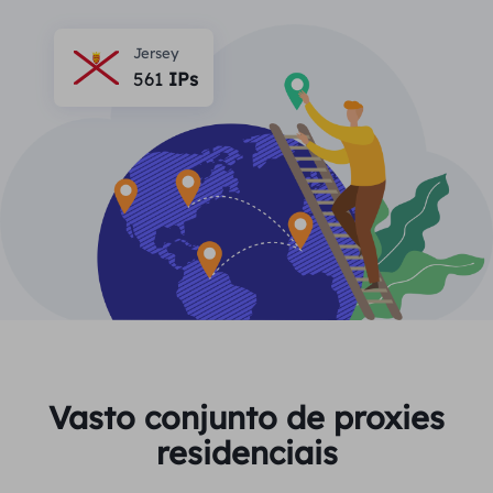
PARCEIROS
Proxy ISP de longa duração
Aprender
Agente de data center estático
Jersey
$0.2
/IP/dia
Proteção da marca
561
IPs
Programa de afiliados
AJUDA
Proxy ISP de longa duração
$1.4
/GB
Português
Monitoramento de SEO
Parceiros
Perguntas frequentes
中文
FERRAMENTAS GRATUITAS
Aproveitar
77% de desconto
e aja agora!
Verificação de anúncios
Blogue
Residencial $0/GB
$0/dia ilimitado
Verificador de proxy
English
Raspagem e rastreamento da Web
Guia do usuário
Việt Nam
Lista de proxy grátis
Ver tudo
INTEGRAÇÕES
Conecte-se
Inscrever-se
Deutsch
LOCAIS
Vasto conjunto de proxies
Mais integrações
residenciais
Estados Unidos
Indonesia