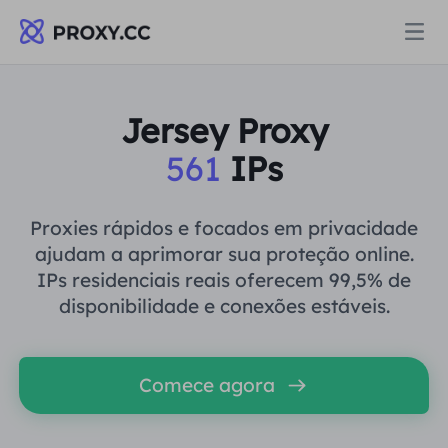
Proxies
Jersey Proxy
561
IPs
PROCURAÇÃO RESIDENCIAL
Preços
Procuração Residencial
Proxies rápidos e focados em privacidade
PROCURAÇÃO RESIDENCIAL
ajudam a aprimorar sua proteção online.
Data for AI
IPs residenciais reais oferecem 99,5% de
Proxy residencial estático
Procuração Residencial
$0.8
/GB
disponibilidade e conexões estáveis.
Soluções
Proxy Residencial Ilimitado
Proxy residencial estático
$0.28
/IP/Dia
Comece agora
POR CASO DE USO
Recursos
Agente de data center estático
Proxy Residencial Ilimitado
$69.62
/Dia
Pesquisa de mercado