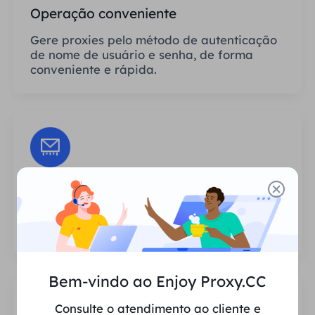
Operação conveniente
Gere proxies pelo método de autenticação
de nome de usuário e senha, de forma
conveniente e rápida.
Sessões Ilimitadas
Não há limite para o número de usos ou
frequências de invocação dos proxies.
Bem-vindo ao Enjoy Proxy.CC
Consulte o atendimento ao cliente e