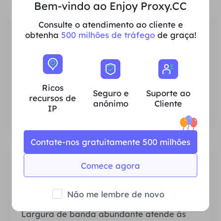
Bem-vindo ao Enjoy Proxy.CC
Consulte o atendimento ao cliente e
obtenha
500 milhões de tráfego
de graça!
Ricos recursos de IP residencial
Garantimos que nossos recursos de proxy
Ricos
IP sejam estáveis ​​e confiáveis ​​e nos
Seguro e
Suporte ao
recursos de
esforçamos constantemente para expandir
anônimo
Cliente
IP
o pool de proxy atual para atender às
necessidades de cada cliente.
Contate-nos gratuitamente 500 milhões
Comece agora
Não me lembre de novo
Estável e Eficiente
Largura de banda abundante atende às