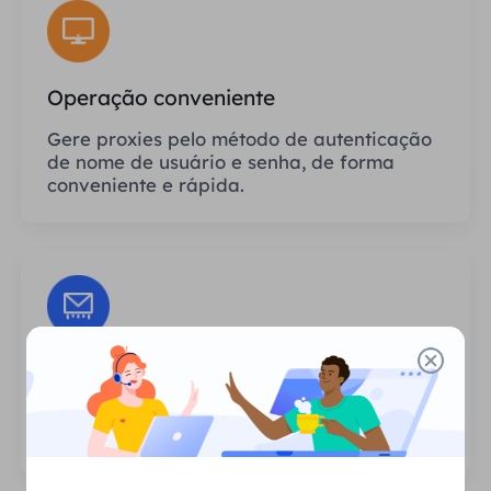
Operação conveniente
Gere proxies pelo método de autenticação
de nome de usuário e senha, de forma
conveniente e rápida.
Sessões Ilimitadas
Não há limite para o número de usos ou
frequências de invocação dos proxies.