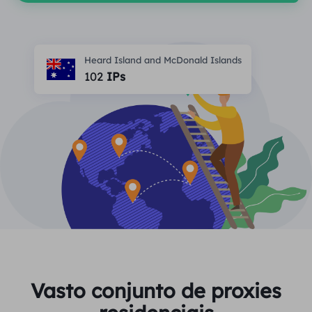
PARCEIROS
Proxy ISP de longa duração
Aprender
Agente de data center estático
$0.2
/IP/dia
Proteção da marca
Programa de afiliados
Heard Island and McDonald Islands
AJUDA
102
IPs
Proxy ISP de longa duração
$1.4
/GB
Português
Monitoramento de SEO
Parceiros
Perguntas frequentes
中文
FERRAMENTAS GRATUITAS
Aproveitar
77% de desconto
e aja agora!
Verificação de anúncios
Blogue
Residencial $0/GB
$0/dia ilimitado
Verificador de proxy
English
Raspagem e rastreamento da Web
Guia do usuário
Việt Nam
Lista de proxy grátis
Ver tudo
INTEGRAÇÕES
Conecte-se
Inscrever-se
Deutsch
LOCAIS
Mais integrações
Vasto conjunto de proxies
Estados Unidos
Indonesia