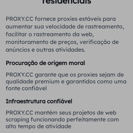
residenciais
Reino Unido
Русский
PROXY.CC fornece proxies estáveis ​​para
Brasil
aumentar sua velocidade de rastreamento,
हिंदी
facilitar o rastreamento da web,
monitoramento de preços, verificação de
Rússia
Português
anúncios e outras atividades.
Mais integrações
Procuração de origem moral
PROXY.CC garante que os proxies sejam de
qualidade premium e garantidos como uma
fonte confiável
Infraestrutura confiável
PROXY.CC mantém seus projetos de web
scraping funcionando perfeitamente com
alto tempo de atividade