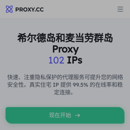
代理
希尔德岛和麦当劳群岛
Proxy
住宅代理
定价
102
IPs
住宅代理
住宅代理
Data for AI
快速、注重隐私保护的代理服务可提升您的网络
静态住宅代理
安全性。真实住宅 IP 提供 99.5% 的在线率和稳
住宅代理
$0.8
/GB
定连接。
解决方案
不限流量住宅代理
静态住宅代理
$0.28
/IP/天
按场景划分
现在开始
资源
静态数据中心代理
不限流量住宅代理
$69.62
/天
市场研究