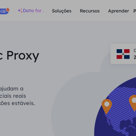
Data for AI
P
Soluções
Recursos
Aprender
/GB
c Proxy
D
 ajudam a
iais reais
ões estáveis.