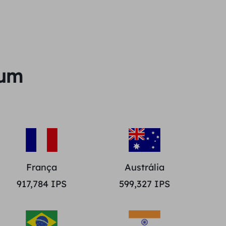
ium
França
Austrália
917,784
IPS
599,327
IPS