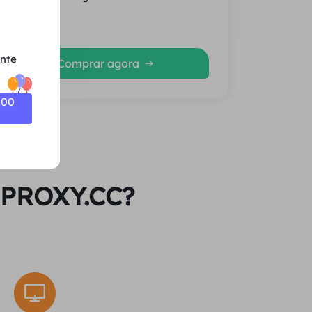
Média
ente
Comprar agora
500
l PROXY.CC?