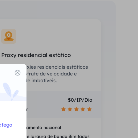
Proxy residencial estático
Equipe proxies residenciais estáticos
(ISP) e desfrute de velocidade e
estabilidade imbatíveis.
Preço
$0/IP/Dia
Recomendar
áfego
Posicionamento nacional
Sessões e largura de banda ilimitadas