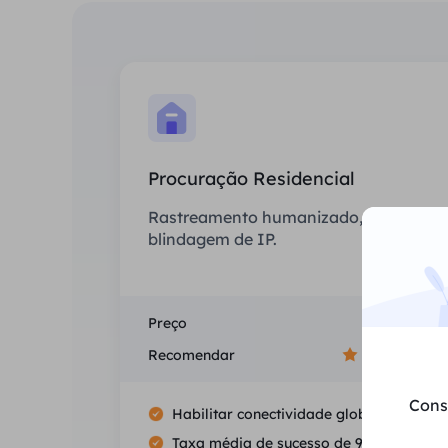
Procuração Residencial
Rastreamento humanizado, sem
blindagem de IP.
Preço
$0/GB
Recomendar
Cons
Habilitar conectividade global
Taxa média de sucesso de 99.5%