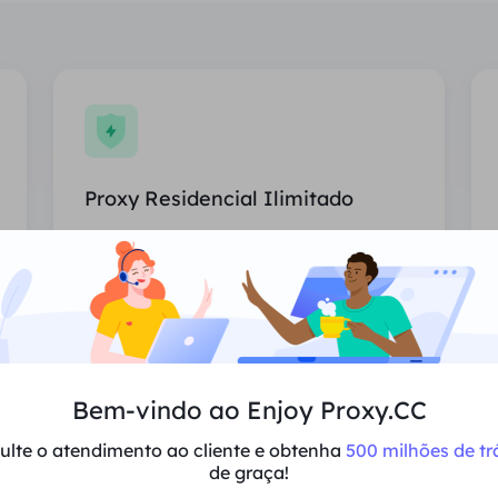
Proxy Residencial Ilimitado
Uso ilimitado de proxies residenciais,
países atribuídos aleatoriamente.
Preço
$0/Dia
Recomendar
Bem-vindo ao Enjoy Proxy.CC
ulte o atendimento ao cliente e obtenha
500 milhões de tr
Suporta multi-simultaneidade
de graça!
Sessões e largura de banda ilimitadas