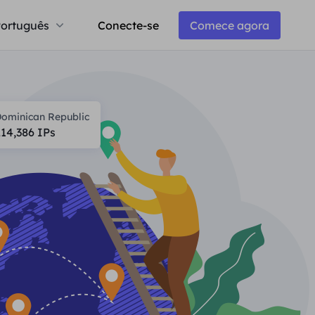
ortuguês
Conecte-se
Comece agora
ominican Republic
214,386
IPs