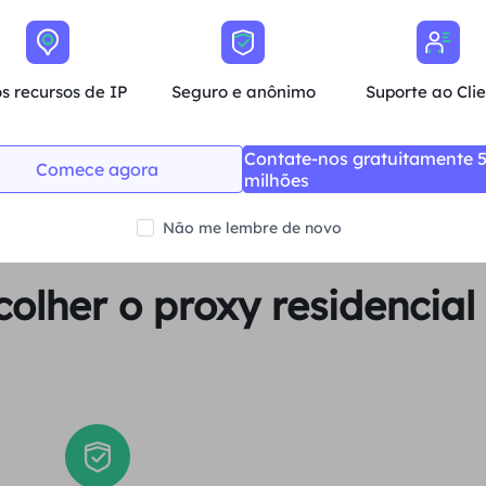
Média
s recursos de IP
Seguro e anônimo
Suporte ao Cli
Comprar agora
Contate-nos gratuitamente 
Comece agora
milhões
Não me lembre de novo
colher o proxy residencia