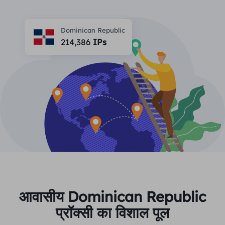
भागीदार
लंबे समय से अभिनय आईएसपी प्रॉक्सी
सीखना
स्थिर डेटा केंद्र एजेंट
$0.2
दिन
Dominican Republic
ब्रांड संरक्षण
संबद्ध कार्यक्रम
214,386
IPs
मदद
लंबे समय से अभिनय आईएसपी प्रॉक्सी
$1.4
/GB
हिंदी
एसईओ निगरानी
भागीदारों
अक्सर पूछे जाने वाले प्रश्न
中文
मुफ़्त उपकरण
आनंद लेना
77% की छूट
और अभी कार्य करें!
विज्ञापन सत्यापन
ब्लॉग
आवासीय $0/GB
असीमित $0/दिन
प्रॉक्सी चेकर
English
वेब स्क्रैपिंग और क्रॉलिंग
उपयोगकर्ता गाइड
Việt Nam
मुफ़्त प्रॉक्सी सूची
सभी को देखें
एकीकरण
लॉग इन करें
साइन अप करें
Deutsch
स्थानों
आवासीय Dominican Republic
अधिक एकीकरण
संयुक्त राज्य अमेरिका
प्रॉक्सी का विशाल पूल
Indonesia