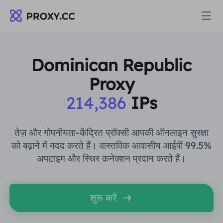
प्रॉक्सी
Dominican Republic
Proxy
आवासीय प्रॉक्सी
मूल्य निर्धारण
214,386
IPs
आवासीय प्रॉक्सी
आवासीय प्रॉक्सी
Data for AI
तेज़ और गोपनीयता-केंद्रित प्रॉक्सी आपकी ऑनलाइन सुरक्षा
स्थैतिक आवासीय प्रॉक्सी
को बढ़ाने में मदद करते हैं। वास्तविक आवासीय आईपी 99.5%
आवासीय प्रॉक्सी
$0.8
/जीबी
अपटाइम और स्थिर कनेक्शन प्रदान करते हैं।
समाधान
असीमित आवासीय प्रॉक्सी
स्थैतिक आवासीय प्रॉक्सी
$0.28
/आईपी/दिन
उपयोग के मामले द्वारा
शुरू करें
संसाधन
स्थिर डेटा केंद्र एजेंट
असीमित आवासीय प्रॉक्सी
$69.62
/दिन
बाजार अनुसंधान