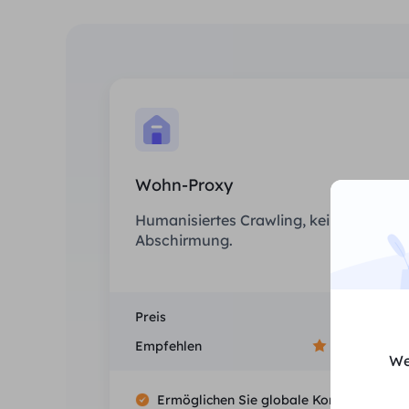
Wohn-Proxy
Humanisiertes Crawling, keine IP-
Abschirmung.
Preis
$0/GB
Empfehlen
We
Ermöglichen Sie globale Konnektivität