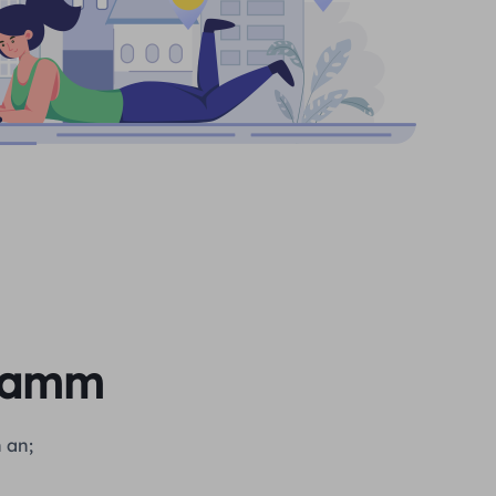
gramm
 an;