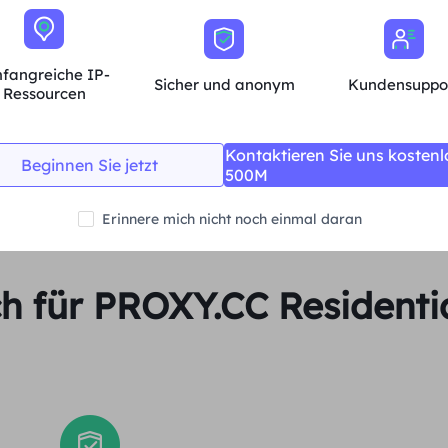
Unbegrenzte Sitzungen und Bandbreite
Durchschn.
fangreiche IP-
Sicher und anonym
Kundensuppo
Ressourcen
Jetzt kaufen
Kontaktieren Sie uns kostenl
Beginnen Sie jetzt
500M
Erinnere mich nicht noch einmal daran
ch für PROXY.CC Residenti