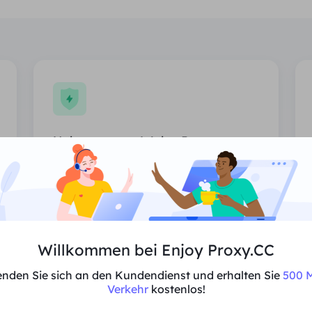
Unbegrenzter Wohn-Proxy
Unbegrenzte Nutzung von Wohn-
Proxies, zufällig zugewiesene Länder.
Preis
$0/Tag
Willkommen bei Enjoy Proxy.CC
Empfehlen
nden Sie sich an den Kundendienst und erhalten Sie
500 M
Verkehr
kostenlos!
Unterstützt Multi-Parallelität