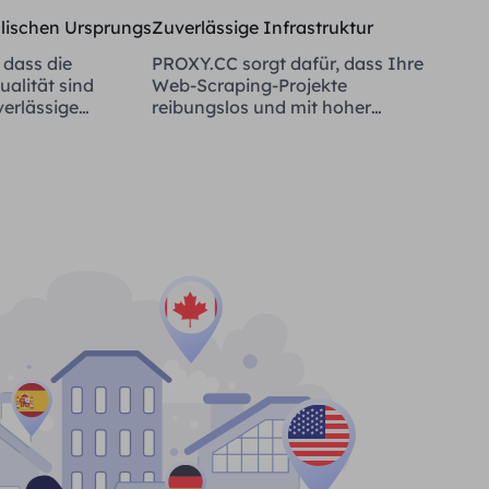
alischen Ursprungs
Zuverlässige Infrastruktur
 dass die
PROXY.CC sorgt dafür, dass Ihre
alität sind
Web-Scraping-Projekte
verlässige
reibungslos und mit hoher
Verfügbarkeit laufen