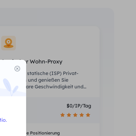
Statischer Wohn-Proxy
Rüsten Sie statische (ISP) Privat-
Proxys aus und genießen Sie
unschlagbare Geschwindigkeit und
Stabilität.
Preis
$0/IP/Tag
Empfehlen
io.
Nationale Positionierung