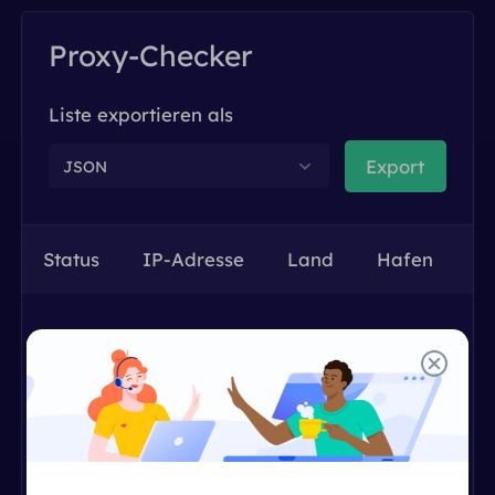
Vereinigtes Königreich
Русский
Proxy-Checker
Brasilien
हिंदी
Liste exportieren als
Russland
Export
JSON
Português
Weitere Integrationen
Status
IP-Adresse
Land
Hafen
P