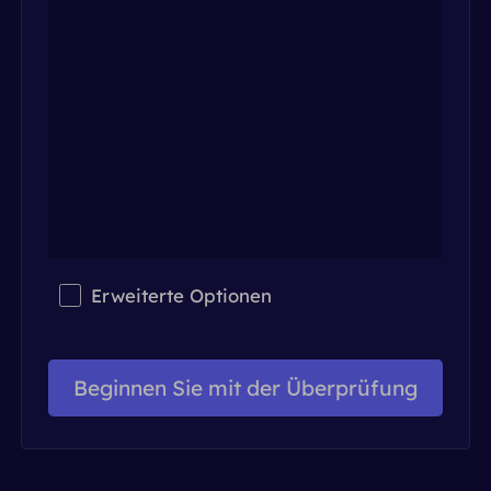
PARTNER
Berater für langfristige imap
Lernen
Ich habe kein heating
$0.2
Die IP liebt mich
Markenschutz
Partnerprogramm
HELFEN
Berater für langfristige imap
$1.4
/GB
Deutsch
SEO-Überwachung
Partner
FAQ
中文
KOSTENLOSE WERKZEUGE
Genießen
77 % Rabatt
und handeln Sie jetzt!
Anzeigenüberprüfung
Blog
Wohnimmobilien $0/GB
Unbegrenzt $0/Tag
Proxy-Checker
English
Erweiterte Optionen
Web Scraping und Crawling
Benutzerhandbuch
Việt Nam
Kostenlose Proxy-Liste
Alle anzeigen
INTEGRATIONEN
Einloggen
Melden Sie sich an
Beginnen Sie mit der Überprüfung
Deutsch
STANDORTE
Weitere Integrationen
Vereinigte Staaten
Indonesia