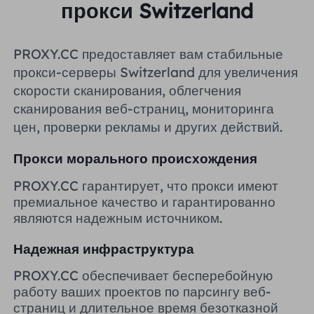
прокси Switzerland
Великобритания
Русский
PROXY.CC предоставляет вам стабильные
Бразилия
हिंदी
прокси-серверы Switzerland для увеличения
скорости сканирования, облегчения
Россия
сканирования веб-страниц, мониторинга
Português
цен, проверки рекламы и других действий.
Больше интеграций
Прокси морального происхождения
PROXY.CC гарантирует, что прокси имеют
премиальное качество и гарантированно
являются надежным источником.
Надежная инфраструктура
PROXY.CC обеспечивает бесперебойную
работу ваших проектов по парсингу веб-
страниц и длительное время безотказной