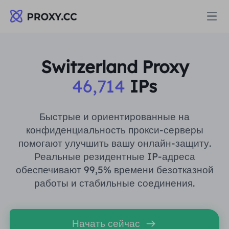
Прокси
Switzerland Proxy
46,714
IPs
ЖИЛЫЕ ПРОКСИ
Цены
Резидентный прокси
Быстрые и ориентированные на
ЖИЛЫЕ ПРОКСИ
конфиденциальность прокси-серверы
Data for AI
помогают улучшить вашу онлайн-защиту.
Статический резидентный прокси
Резидентный прокси
$0.8
/ГБ
Реальные резидентные IP-адреса
обеспечивают 99,5% времени безотказной
Решения
Неограниченный резидентный прокси
работы и стабильные соединения.
Статический резидентный прокси
$0.28
/IP/День
ПО СЛУЧАЮ ИСПОЛЬЗОВАНИЯ
Ресурсы
Агент центра статических данных
Неограниченный резидентный прокси
$69.62
/День
Начать сейчас
Исследование рынка