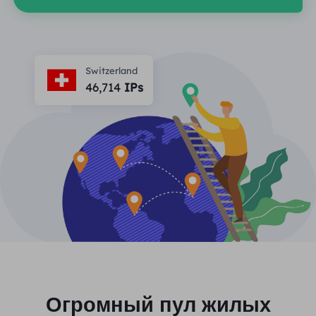
ПАРТНЕРЫ
Прокси-провайдер
Учиться
Агент центра статических данных
$0.2
/IP/ден
Защита бренда
Партнерская программа
ПОМОЩЬ
Switzerland
Прокси-провайдер
$1.4
/GB
Русский
46,714
IPs
SEO-мониторинг
Партнеры
Часто задаваемые вопросы
中文
БЕСПЛАТНЫЕ ИНСТРУМЕНТЫ
Наслаждаться
Скидка 77%
и действуйте
Проверка рекламы
Блог
сейчас!
Прокси-проверка
English
Жилье $0/ГБ
Неограниченно $0/день
Веб-скрапинг и сканирование
Руководство пользователя
Việt Nam
Список бесплатных прокси
Посмотреть все
ИНТЕГРАЦИИ
Авторизоваться
Зарегистрироваться
Deutsch
МЕСТОПОЛОЖЕНИЯ
Больше интеграций
Соединенные Штаты
Огромный пул жилых
Indonesia