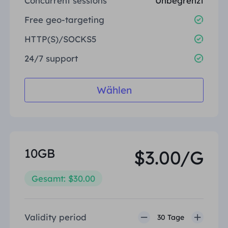
Concurrent sessions
Unbegrenzt
Vereinigtes Königreich
Русский
Free geo-targeting
HTTP(S)/SOCKS5
Brasilien
हिंदी
24/7 support
Russland
Português
Wählen
Weitere Integrationen
10GB
$3.00/G
Gesamt: $30.00
Validity period
30 Tage