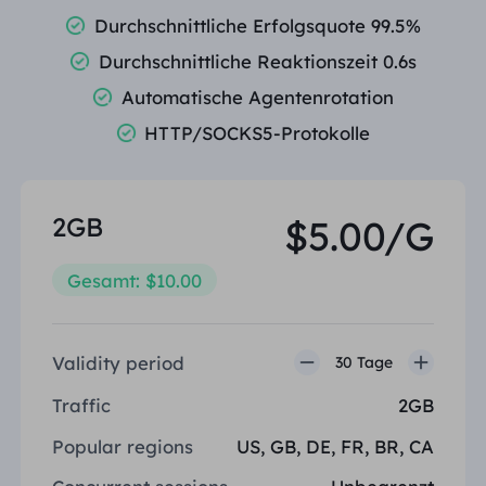
Durchschnittliche Erfolgsquote 99.5%
PARTNER
Berater für langfristige imap
Lernen
Ich habe kein heating
$0.2
Die IP liebt mich
Durchschnittliche Reaktionszeit 0.6s
Markenschutz
Partnerprogramm
Automatische Agentenrotation
HELFEN
Berater für langfristige imap
$1.4
/GB
Deutsch
HTTP/SOCKS5-Protokolle
SEO-Überwachung
Partner
FAQ
中文
KOSTENLOSE WERKZEUGE
Genießen
77 % Rabatt
und handeln Sie jetzt!
Anzeigenüberprüfung
2GB
$5.00/G
Blog
Wohnimmobilien $0/GB
Unbegrenzt $0/Tag
Proxy-Checker
English
Gesamt: $10.00
Web Scraping und Crawling
Benutzerhandbuch
Việt Nam
Kostenlose Proxy-Liste
Validity period
30 Tage
Alle anzeigen
INTEGRATIONEN
Einloggen
Melden Sie sich an
Deutsch
STANDORTE
Traffic
2GB
Weitere Integrationen
Vereinigte Staaten
Popular regions
US, GB, DE, FR, BR, CA
Indonesia