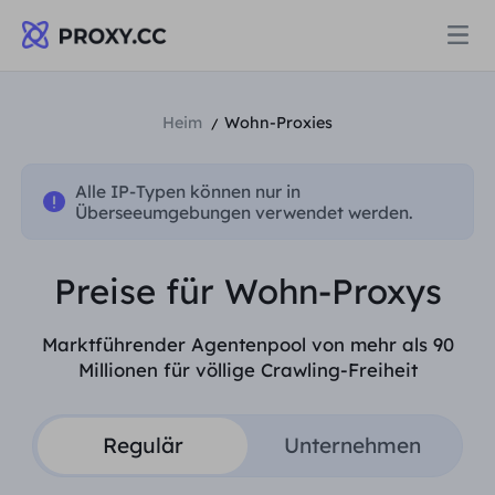
Proxys
Heim
Wohn-Proxies
/
WOHNPROXY
Alle IP-Typen können nur in
Preise
Überseeumgebungen verwendet werden.
Wohn-Proxy
WOHNPROXY
Preise für Wohn-Proxys
Data for AI
Statischer Wohn-Proxy
Wohn-Proxy
$0.8
/GB
Marktführender Agentenpool von mehr als 90
Millionen für völlige Crawling-Freiheit
Lösungen
Unbegrenzter Wohn-Proxy
Statischer Wohn-Proxy
$0.28
/IP/Tag
NACH ANWENDUNGSFALL
Regulär
Unternehmen
Ressourcen
Ich habe kein heating
Unbegrenzter Wohn-Proxy
$69.62
/Tag
Marktforschung