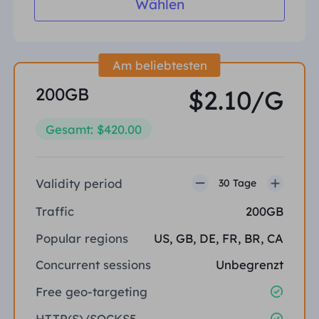
Wählen
Am beliebtesten
200GB
$2.10/G
Gesamt: $420.00
Validity period
30 Tage
Traffic
200GB
Popular regions
US, GB, DE, FR, BR, CA
Concurrent sessions
Unbegrenzt
Free geo-targeting
HTTP(S)/SOCKS5