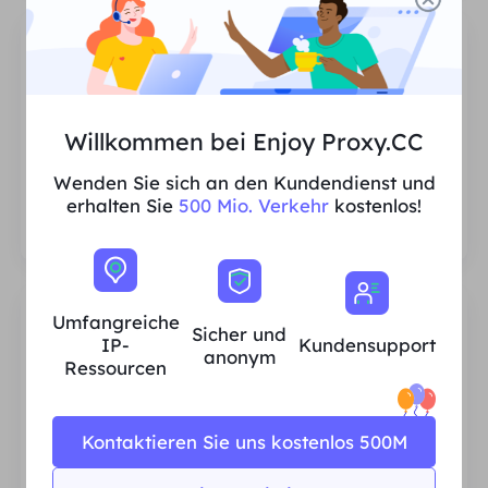
Bequeme Bedienung
Willkommen bei Enjoy Proxy.CC
Generieren Sie Proxys mithilfe der
Wenden Sie sich an den Kundendienst und
Authentifizierung mit Benutzername und
erhalten Sie
500 Mio. Verkehr
kostenlos!
Passwort, bequem und schnell.
Umfangreiche
Sicher und
IP-
Kundensupport
anonym
Ressourcen
Unbegrenzte Sitzungen
Kontaktieren Sie uns kostenlos 500M
Es gibt keine Begrenzung hinsichtlich der
Anzahl der Nutzungen oder der