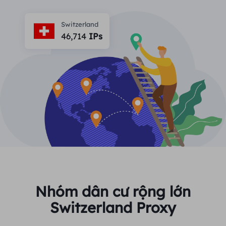
ĐỐI TÁC
Một đặc vụ ISP lâu dài
Học hỏi
Ủy nhiệm trung tâm dữ liệu tĩnh
Switzerland
$0.2
/IP/ngày
Bảo vệ thương hiệu
46,714
IPs
Chương trình liên kết
GIÚP ĐỠ
Một đặc vụ ISP lâu dài
$1.4
/GB
Việt Nam
Giám sát SEO
Đối tác
Câu hỏi thường gặp
中文
CÔNG CỤ MIỄN PHÍ
Thưởng thức
Giảm giá 77%
và hành động
Xác minh quảng cáo
Blog
ngay!
Trình kiểm tra proxy
English
Khu dân cư $0/GB
Không giới hạn $0/Ngày
Quét và thu thập dữ liệu web
Hướng dẫn sử dụng
Việt Nam
Danh sách proxy miễn phí
Xem tất cả
TÍCH HỢP
Đăng nhập
Đăng ký
Deutsch
ĐỊA ĐIỂM
Nhóm dân cư rộng lớn
Cách bật lại quyền thông
Switzerland Proxy
Hoa Kỳ
báo trang web
Indonesia