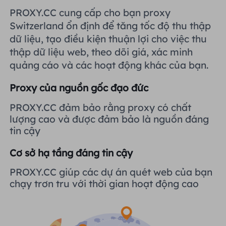
Vương quốc Anh
PROXY.CC cung cấp cho bạn proxy
Русский
Tích hợp thêm
Switzerland ổn định để tăng tốc độ thu thập
dữ liệu, tạo điều kiện thuận lợi cho việc thu
Brazil
हिंदी
thập dữ liệu web, theo dõi giá, xác minh
quảng cáo và các hoạt động khác của bạn.
Nga
Português
Proxy của nguồn gốc đạo đức
Tích hợp thêm
PROXY.CC đảm bảo rằng proxy có chất
lượng cao và được đảm bảo là nguồn đáng
tin cậy
Cơ sở hạ tầng đáng tin cậy
PROXY.CC giúp các dự án quét web của bạn
chạy trơn tru với thời gian hoạt động cao