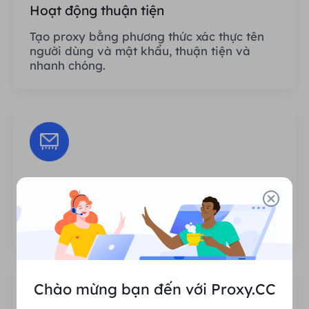
Hoạt động thuận tiện
Tạo proxy bằng phương thức xác thực tên
người dùng và mật khẩu, thuận tiện và
nhanh chóng.
Phiên không giới hạn
Không có giới hạn về số lần sử dụng hoặc
tần suất gọi proxy.
Chào mừng bạn đến với Proxy.CC