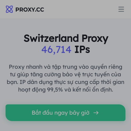
Proxy
Switzerland Proxy
46,714
IPs
PROXY DÂN CƯ
Định giá
Ủy quyền cư trú
Proxy nhanh và tập trung vào quyền riêng
PROXY DÂN CƯ
tư giúp tăng cường bảo vệ trực tuyến của
Data for AI
bạn. IP dân dụng thực sự cung cấp thời gian
Proxy dân cư tĩnh
Ủy quyền cư trú
$0.8
/GB
hoạt động 99,5% và kết nối ổn định.
Giải pháp
Proxy cư trú không giới hạn
Proxy dân cư tĩnh
$0.28
/IP/Ngày
Bắt đầu ngay bây giờ
THEO TRƯỜNG HỢP SỬ DỤNG
Tài nguyên
Ủy nhiệm trung tâm dữ liệu tĩnh
Proxy cư trú không giới hạn
$69.62
/Ngày
Nghiên cứu thị trường