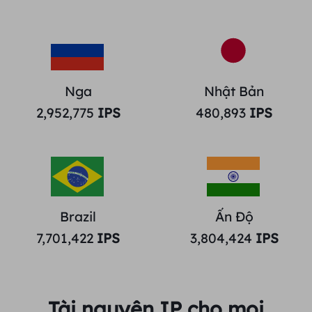
Nga
Nhật Bản
2,952,775
IPS
480,893
IPS
Brazil
Ấn Độ
7,701,422
IPS
3,804,424
IPS
Tài nguyên IP cho mọi