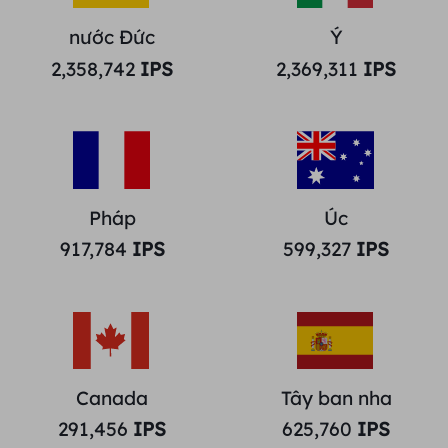
nước Đức
Ý
2,358,742
IPS
2,369,311
IPS
Pháp
Úc
917,784
IPS
599,327
IPS
Canada
Tây ban nha
291,456
IPS
625,760
IPS