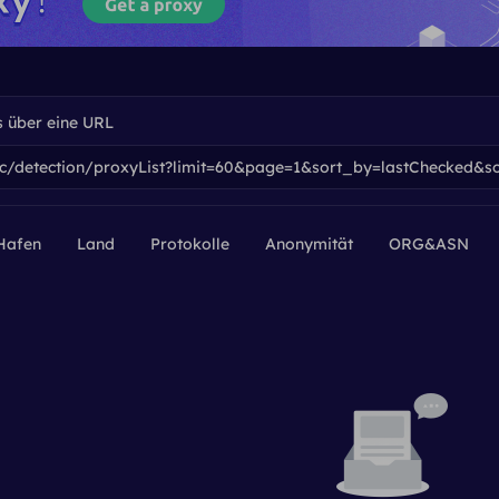
s über eine URL
Hafen
Land
Protokolle
Anonymität
ORG&ASN