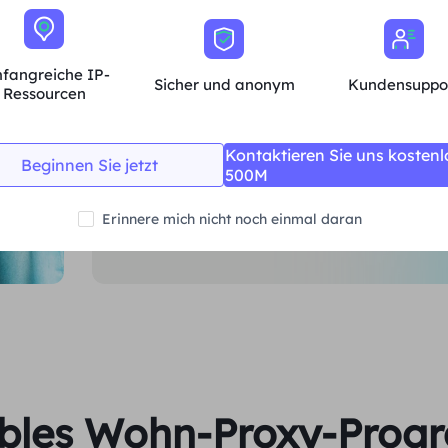
Bei kostenpflichtigen Proxys hingegen
machen.
höhere Geschwindigkeiten, e
eine Verfügbarkeit von nahezu 100 %
fangreiche IP-
Sicher und anonym
Kundensuppo
Ressourcen
Kontaktieren Sie uns kostenl
Beginnen Sie jetzt
500M
Beginnen Sie jetzt
Erinnere mich nicht noch einmal daran
ibles Wohn-Proxy-Pro