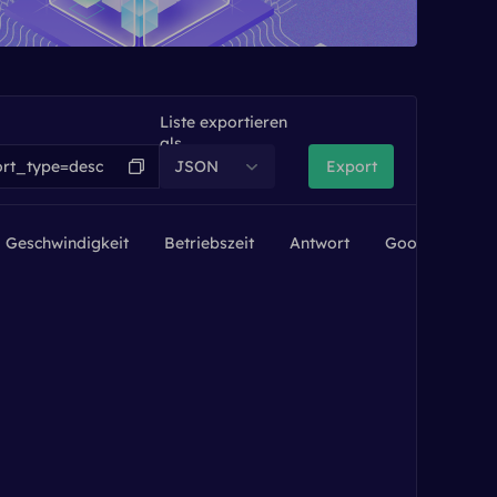
Liste exportieren
als
JSON
Export
Geschwindigkeit
Betriebszeit
Antwort
Google
La