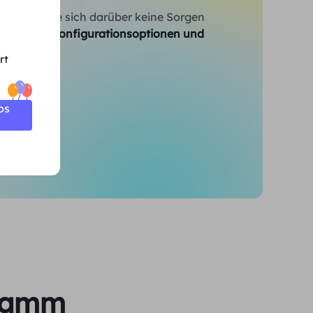
 müssen Sie sich darüber keine Sorgen
rweiterte Konfigurationsoptionen und
rt
os
gramm