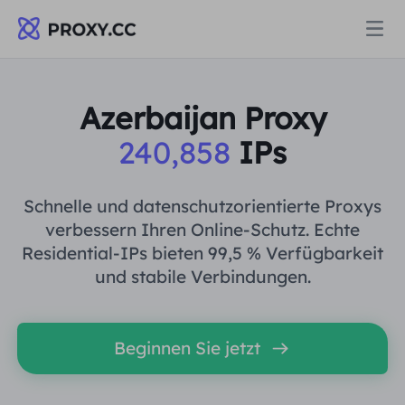
Proxys
Azerbaijan Proxy
240,858
IPs
WOHNPROXY
Preise
Wohn-Proxy
Schnelle und datenschutzorientierte Proxys
WOHNPROXY
verbessern Ihren Online-Schutz. Echte
Data for AI
Residential-IPs bieten 99,5 % Verfügbarkeit
Statischer Wohn-Proxy
Wohn-Proxy
$0.8
/GB
und stabile Verbindungen.
Lösungen
Unbegrenzter Wohn-Proxy
Statischer Wohn-Proxy
$0.28
/IP/Tag
Beginnen Sie jetzt
NACH ANWENDUNGSFALL
Ressourcen
Ich habe kein heating
Unbegrenzter Wohn-Proxy
$69.62
/Tag
Marktforschung