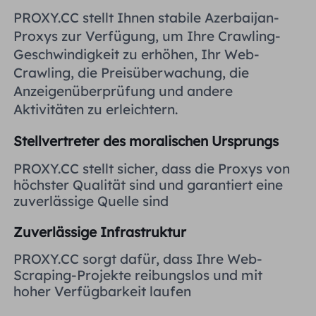
Vereinigtes Königreich
PROXY.CC stellt Ihnen stabile Azerbaijan-
Русский
Proxys zur Verfügung, um Ihre Crawling-
Geschwindigkeit zu erhöhen, Ihr Web-
Brasilien
हिंदी
Crawling, die Preisüberwachung, die
Anzeigenüberprüfung und andere
Russland
Aktivitäten zu erleichtern.
Português
Stellvertreter des moralischen Ursprungs
Weitere Integrationen
PROXY.CC stellt sicher, dass die Proxys von
höchster Qualität sind und garantiert eine
zuverlässige Quelle sind
Zuverlässige Infrastruktur
PROXY.CC sorgt dafür, dass Ihre Web-
Scraping-Projekte reibungslos und mit
hoher Verfügbarkeit laufen