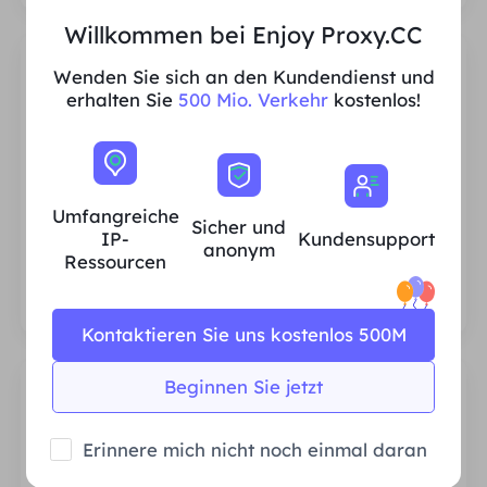
Willkommen bei Enjoy Proxy.CC
Wenden Sie sich an den Kundendienst und
erhalten Sie
500 Mio. Verkehr
kostenlos!
Umfangreiche IP-Ressourcen für
Privathaushalte
Umfangreiche
Sicher und
Wir stellen sicher, dass unsere IP-Proxy-
IP-
Kundensupport
anonym
Ressourcen stabil und zuverlässig sind, und
Ressourcen
wir sind ständig bestrebt, den aktuellen
Proxy-Pool zu erweitern, um den
Bedürfnissen jedes Kunden gerecht zu
Kontaktieren Sie uns kostenlos 500M
werden.
Beginnen Sie jetzt
Erinnere mich nicht noch einmal daran
Stabil und effizient