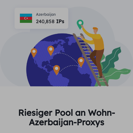
PARTNER
Berater für langfristige imap
Lernen
Ich habe kein heating
Azerbaijan
$0.2
Die IP liebt mich
Markenschutz
240,858
IPs
Partnerprogramm
HELFEN
Berater für langfristige imap
$1.4
/GB
Deutsch
SEO-Überwachung
Partner
FAQ
中文
KOSTENLOSE WERKZEUGE
Genießen
77 % Rabatt
und handeln Sie jetzt!
Anzeigenüberprüfung
Blog
Wohnimmobilien $0/GB
Unbegrenzt $0/Tag
Proxy-Checker
English
Web Scraping und Crawling
Benutzerhandbuch
Việt Nam
Kostenlose Proxy-Liste
Alle anzeigen
INTEGRATIONEN
Einloggen
Melden Sie sich an
Deutsch
STANDORTE
Riesiger Pool an Wohn-
Weitere Integrationen
Azerbaijan-Proxys
Vereinigte Staaten
Indonesia