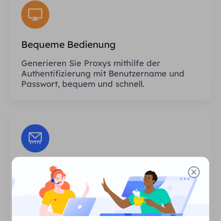
Bequeme Bedienung
Generieren Sie Proxys mithilfe der
Authentifizierung mit Benutzername und
Passwort, bequem und schnell.
Unbegrenzte Sitzungen
Es gibt keine Begrenzung hinsichtlich der
Anzahl der Nutzungen oder der
Aufrufhäufigkeit der Proxys.