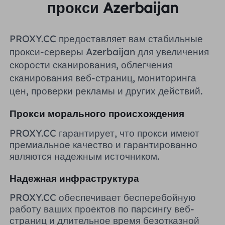
прокси Azerbaijan
Великобритания
Русский
PROXY.CC предоставляет вам стабильные
Бразилия
हिंदी
прокси-серверы Azerbaijan для увеличения
скорости сканирования, облегчения
Россия
сканирования веб-страниц, мониторинга
Português
цен, проверки рекламы и других действий.
Больше интеграций
Прокси морального происхождения
PROXY.CC гарантирует, что прокси имеют
премиальное качество и гарантированно
являются надежным источником.
Надежная инфраструктура
PROXY.CC обеспечивает бесперебойную
работу ваших проектов по парсингу веб-
страниц и длительное время безотказной