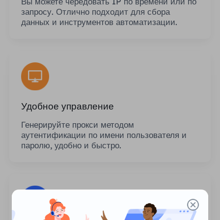
Вы можете чередовать IP по времени или по
запросу. Отлично подходит для сбора
данных и инструментов автоматизации.
Удобное управление
Генерируйте прокси методом
аутентификации по имени пользователя и
паролю, удобно и быстро.