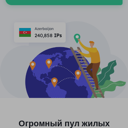
ПАРТНЕРЫ
Прокси-провайдер
Учиться
Агент центра статических данных
$0.2
/IP/ден
Защита бренда
Партнерская программа
ПОМОЩЬ
Azerbaijan
Прокси-провайдер
$1.4
/GB
Русский
240,858
IPs
SEO-мониторинг
Партнеры
Часто задаваемые вопросы
中文
БЕСПЛАТНЫЕ ИНСТРУМЕНТЫ
Наслаждаться
Скидка 77%
и действуйте
Проверка рекламы
Блог
сейчас!
Прокси-проверка
English
Жилье $0/ГБ
Неограниченно $0/день
Веб-скрапинг и сканирование
Руководство пользователя
Việt Nam
Список бесплатных прокси
Посмотреть все
ИНТЕГРАЦИИ
Авторизоваться
Зарегистрироваться
Deutsch
МЕСТОПОЛОЖЕНИЯ
Больше интеграций
Соединенные Штаты
Огромный пул жилых
Indonesia