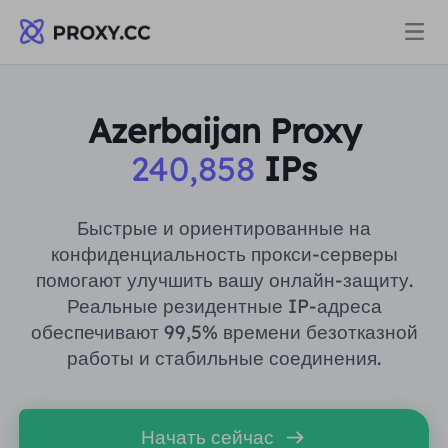
Прокси
Azerbaijan Proxy
240,858
IPs
ЖИЛЫЕ ПРОКСИ
Цены
Резидентный прокси
Быстрые и ориентированные на
ЖИЛЫЕ ПРОКСИ
конфиденциальность прокси-серверы
Data for AI
помогают улучшить вашу онлайн-защиту.
Статический резидентный прокси
Резидентный прокси
$0.8
/ГБ
Реальные резидентные IP-адреса
обеспечивают 99,5% времени безотказной
Решения
Неограниченный резидентный прокси
работы и стабильные соединения.
Статический резидентный прокси
$0.28
/IP/День
ПО СЛУЧАЮ ИСПОЛЬЗОВАНИЯ
Ресурсы
Агент центра статических данных
Неограниченный резидентный прокси
$69.62
/День
Начать сейчас
Исследование рынка