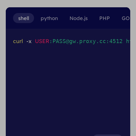
shell
python
Node.js
PHP
GO
curl
-x
USER
:PASS@gw.proxy.cc:4512 htt