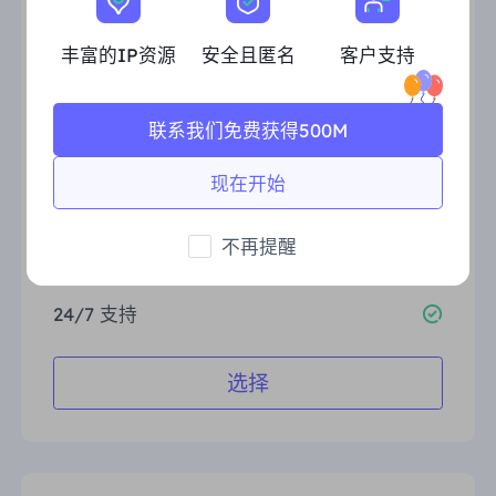
有效期
30 天
丰富的IP资源
安全且匿名
客户支持
流量
50GB
美国、英国、德国、法国、巴
联系我们免费获得500M
热门地区
西、加拿大
现在开始
并发会话
无限制
免费地理定位
不再提醒
HTTP(S)/SOCKS5
24/7 支持
选择