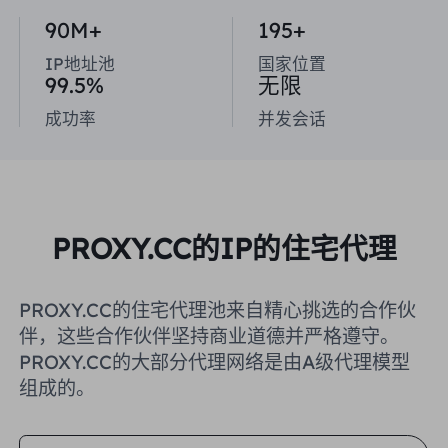
英国
90M+
195+
Русский
IP地址池
国家位置
购买后如何提取 IP
99.5%
无限
巴西
हिंदी
成功率
并发会话
俄罗斯
Português
如何使用 VMLogin 浏览器设置
代理？
更多的集成
PROXY.CC的IP的住宅代理
更多的集成
PROXY.CC的住宅代理池来自精心挑选的合作伙
伴，这些合作伙伴坚持商业道德并严格遵守。
PROXY.CC的大部分代理网络是由A级代理模型
组成的。