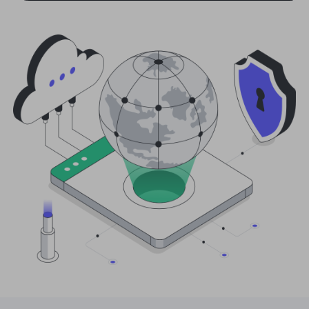
合作伙伴
长效ISP代理
学习
静态数据中心代理
$0.2
/IP/天
品牌保护
推广计划
帮助
长效ISP代理
$1.4
/GB
中文
搜索引擎优化
合作伙伴
常见问题解答
中文
免费工具
享受
77%
现在就行动!
广告验证
博客
住宅0美元/GB
无限的0美元/天
代理检查程序
English
网页抓取
用户指南
Việt Nam
免费代理名单
查看所有
集成
登录
注册
Deutsch
位置
我应该选择哪种代理类型：动态
美国
住宅代理、不限流量套餐、静态
Indonesia
住宅代理？