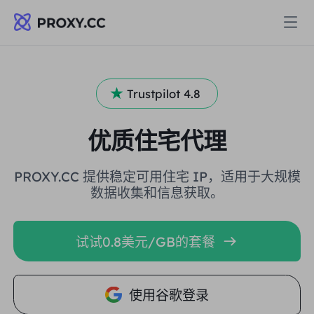
代理
Trustpilot 4.8
住宅代理
定价
优质住宅代理
住宅代理
住宅代理
PROXY.CC 提供稳定可用住宅 IP，适用于大规模
Data for AI
数据收集和信息获取。
静态住宅代理
住宅代理
$0.8
/GB
解决方案
试试0.8美元/GB的套餐
不限流量住宅代理
静态住宅代理
$0.28
/IP/天
按场景划分
资源
使用谷歌登录
静态数据中心代理
不限流量住宅代理
$69.62
/天
市场研究