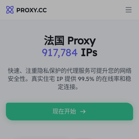
代理
法国 Proxy
917,784
IPs
住宅代理
定价
住宅代理
快速、注重隐私保护的代理服务可提升您的网络
住宅代理
安全性。真实住宅 IP 提供 99.5% 的在线率和稳
Data for AI
定连接。
静态住宅代理
住宅代理
$0.8
/GB
解决方案
不限流量住宅代理
现在开始
静态住宅代理
$0.28
/IP/天
按场景划分
资源
静态数据中心代理
不限流量住宅代理
$69.62
/天
市场研究