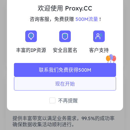
欢迎使用 Proxy.CC
咨询客服，免费获赠
500M流量
!
丰富的住宅IP资源
我们确保我们的IP代理资源是稳定可靠的，我们
丰富的IP资源
安全且匿名
客户支持
不断努力扩大现有的代理池，以满足每一个客户
的需求。
联系我们免费获得500M
现在开始
不再提醒
稳定高效
提供丰富带宽以满足业务需求，99.5%的成功率
确保数据收集活动顺利进行。