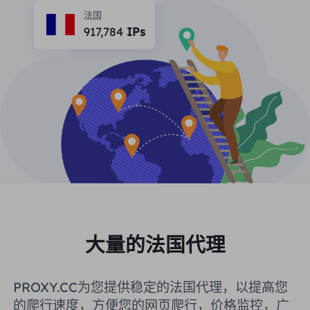
合作伙伴
法国
长效ISP代理
917,784
IPs
学习
静态数据中心代理
$0.2
/IP/天
品牌保护
推广计划
帮助
长效ISP代理
$1.4
/GB
中文
搜索引擎优化
合作伙伴
常见问题解答
中文
免费工具
享受
77%
现在就行动!
广告验证
博客
住宅0美元/GB
无限的0美元/天
代理检查程序
English
网页抓取
用户指南
Việt Nam
免费代理名单
查看所有
集成
登录
注册
大量的法国代理
Deutsch
位置
我应该选择哪种代理类型：动态
美国
PROXY.CC为您提供稳定的法国代理，以提高您
住宅代理、不限流量套餐、静态
Indonesia
的爬行速度，方便您的网页爬行，价格监控，广
住宅代理？