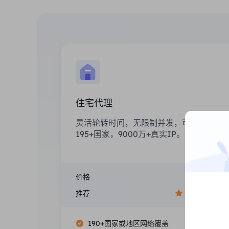
住宅代理
灵活轮转时间，无限制并发，可选全球
195+国家，9000万+真实IP。
价格
$0/GB
推荐
190+国家或地区网络覆盖