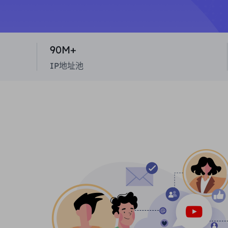
90M+
IP地址池