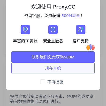
欢迎使用 Proxy.CC
咨询客服，免费获赠
500M流量
!
丰富的住宅IP资源
我们确保我们的IP代理资源是稳定可靠的，我们
丰富的IP资源
安全且匿名
客户支持
不断努力扩大现有的代理池，以满足每一个客户
的需求。
联系我们免费获得500M
现在开始
不再提醒
稳定高效
提供丰富带宽以满足业务需求，99.5%的成功率
确保数据收集活动顺利进行。