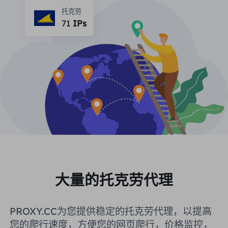
合作伙伴
托克劳
长效ISP代理
71
IPs
学习
静态数据中心代理
$0.2
/IP/天
品牌保护
推广计划
帮助
长效ISP代理
$1.4
/GB
中文
搜索引擎优化
合作伙伴
常见问题解答
中文
免费工具
享受
77%
现在就行动!
广告验证
博客
住宅0美元/GB
无限的0美元/天
代理检查程序
English
网页抓取
用户指南
Việt Nam
免费代理名单
查看所有
集成
登录
注册
大量的托克劳代理
Deutsch
位置
我应该选择哪种代理类型：动态
美国
PROXY.CC为您提供稳定的托克劳代理，以提高
住宅代理、不限流量套餐、静态
Indonesia
您的爬行速度，方便您的网页爬行，价格监控，
住宅代理？