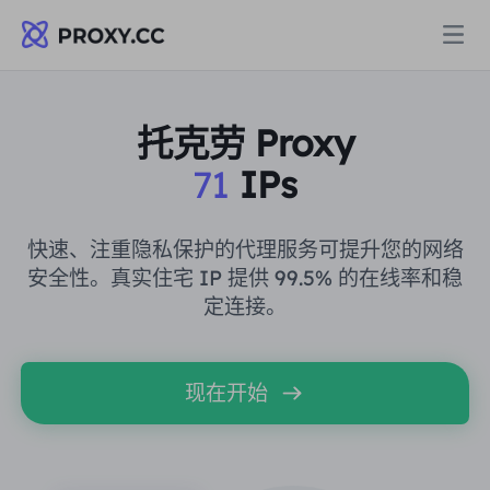
代理
托克劳 Proxy
71
IPs
住宅代理
定价
住宅代理
快速、注重隐私保护的代理服务可提升您的网络
住宅代理
安全性。真实住宅 IP 提供 99.5% 的在线率和稳
Data for AI
定连接。
静态住宅代理
住宅代理
$0.8
/GB
解决方案
不限流量住宅代理
现在开始
静态住宅代理
$0.28
/IP/天
按场景划分
资源
静态数据中心代理
不限流量住宅代理
$69.62
/天
市场研究