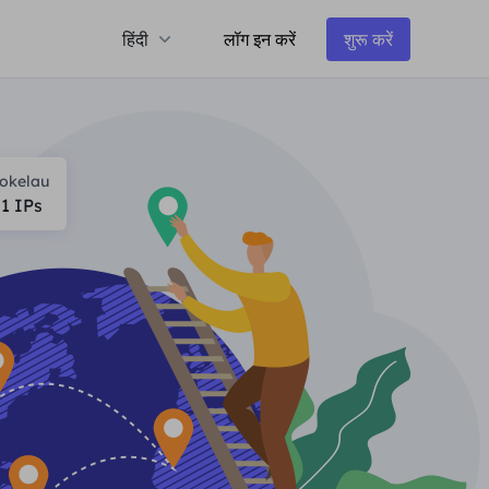
हिंदी
लॉग इन करें
शुरू करें
okelau
71
IPs