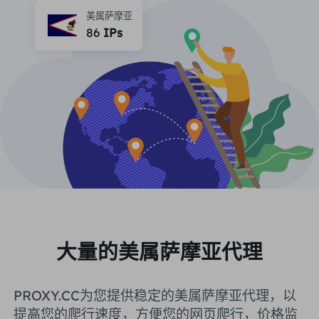
合作伙伴
美属萨摩亚
长效ISP代理
86
IPs
学习
静态数据中心代理
$0.2
/IP/天
品牌保护
推广计划
帮助
长效ISP代理
$1.4
/GB
中文
搜索引擎优化
合作伙伴
常见问题解答
中文
免费工具
享受
77%
现在就行动!
广告验证
博客
住宅0美元/GB
无限的0美元/天
代理检查程序
English
网页抓取
用户指南
Việt Nam
免费代理名单
查看所有
集成
登录
注册
大量的美属萨摩亚代理
Deutsch
位置
我应该选择哪种代理类型：动态
美国
PROXY.CC为您提供稳定的美属萨摩亚代理，以
住宅代理、不限流量套餐、静态
Indonesia
提高您的爬行速度，方便您的网页爬行，价格监
住宅代理？