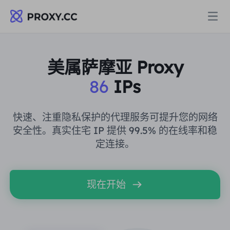
代理
美属萨摩亚 Proxy
86
IPs
住宅代理
定价
住宅代理
快速、注重隐私保护的代理服务可提升您的网络
住宅代理
安全性。真实住宅 IP 提供 99.5% 的在线率和稳
Data for AI
定连接。
静态住宅代理
住宅代理
$0.8
/GB
解决方案
不限流量住宅代理
现在开始
静态住宅代理
$0.28
/IP/天
按场景划分
资源
静态数据中心代理
不限流量住宅代理
$69.62
/天
市场研究