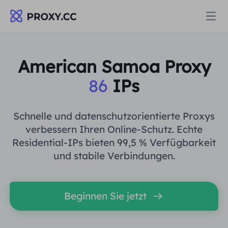
Proxys
American Samoa Proxy
86
IPs
WOHNPROXY
Preise
Wohn-Proxy
Schnelle und datenschutzorientierte Proxys
WOHNPROXY
verbessern Ihren Online-Schutz. Echte
Data for AI
Residential-IPs bieten 99,5 % Verfügbarkeit
Statischer Wohn-Proxy
Wohn-Proxy
$0.8
/GB
und stabile Verbindungen.
Lösungen
Unbegrenzter Wohn-Proxy
Statischer Wohn-Proxy
$0.28
/IP/Tag
Beginnen Sie jetzt
NACH ANWENDUNGSFALL
Ressourcen
Ich habe kein heating
Unbegrenzter Wohn-Proxy
$69.62
/Tag
Marktforschung