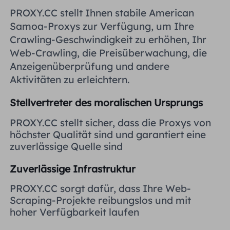
Vereinigtes Königreich
PROXY.CC stellt Ihnen stabile American
Русский
Samoa-Proxys zur Verfügung, um Ihre
Crawling-Geschwindigkeit zu erhöhen, Ihr
Brasilien
हिंदी
Web-Crawling, die Preisüberwachung, die
Anzeigenüberprüfung und andere
Russland
Aktivitäten zu erleichtern.
Português
Stellvertreter des moralischen Ursprungs
Weitere Integrationen
PROXY.CC stellt sicher, dass die Proxys von
höchster Qualität sind und garantiert eine
zuverlässige Quelle sind
Zuverlässige Infrastruktur
PROXY.CC sorgt dafür, dass Ihre Web-
Scraping-Projekte reibungslos und mit
hoher Verfügbarkeit laufen