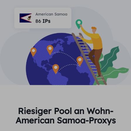
PARTNER
Berater für langfristige imap
Lernen
Ich habe kein heating
American Samoa
$0.2
Die IP liebt mich
Markenschutz
86
IPs
Partnerprogramm
HELFEN
Berater für langfristige imap
$1.4
/GB
Deutsch
SEO-Überwachung
Partner
FAQ
中文
KOSTENLOSE WERKZEUGE
Genießen
77 % Rabatt
und handeln Sie jetzt!
Anzeigenüberprüfung
Blog
Wohnimmobilien $0/GB
Unbegrenzt $0/Tag
Proxy-Checker
English
Web Scraping und Crawling
Benutzerhandbuch
Việt Nam
Kostenlose Proxy-Liste
Alle anzeigen
INTEGRATIONEN
Einloggen
Melden Sie sich an
Deutsch
STANDORTE
Riesiger Pool an Wohn-
Weitere Integrationen
American Samoa-Proxys
Vereinigte Staaten
Indonesia