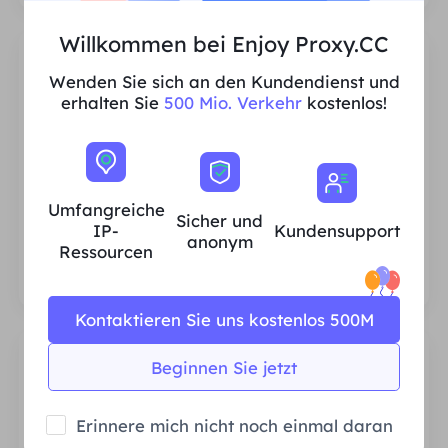
Willkommen bei Enjoy Proxy.CC
Wenden Sie sich an den Kundendienst und
erhalten Sie
500 Mio. Verkehr
kostenlos!
Umfangreiche IP-Ressourcen für
Privathaushalte
Wir stellen sicher, dass unsere IP-Proxy-
Umfangreiche
Sicher und
Ressourcen stabil und zuverlässig sind, und
IP-
Kundensupport
anonym
wir sind ständig bestrebt, den aktuellen
Ressourcen
Proxy-Pool zu erweitern, um den
Bedürfnissen jedes Kunden gerecht zu
werden.
Kontaktieren Sie uns kostenlos 500M
Beginnen Sie jetzt
Erinnere mich nicht noch einmal daran
Stabil und effizient