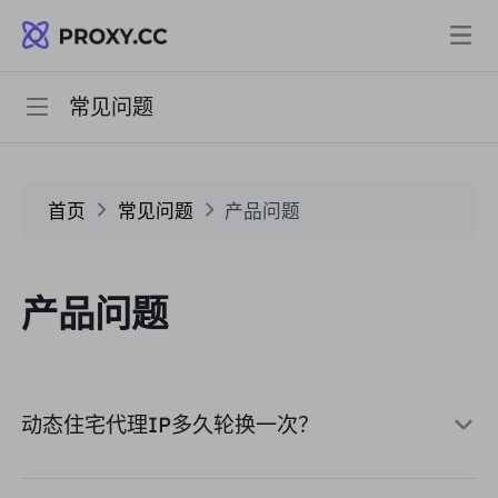
常见问题
快速开始
代理
住宅代理
常见问题
定价
首页
常见问题
产品问题
住宅代理
住宅代理
用户指南
Data for AI
产品问题
静态住宅代理
住宅代理
$0.8
/GB
解决方案
不限流量住宅代理
静态住宅代理
$0.28
/IP/天
动态住宅代理IP多久轮换一次？
按场景划分
资源
静态数据中心代理
不限流量住宅代理
$69.62
/天
市场研究