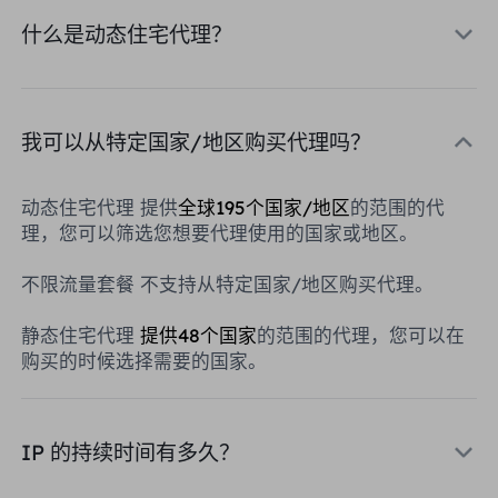
合作伙伴
什么是动态住宅代理？
长效ISP代理
学习
静态数据中心代理
$0.2
/IP/天
品牌保护
推广计划
帮助
长效ISP代理
$1.4
/GB
中文
我可以从特定国家/地区购买代理吗？
搜索引擎优化
合作伙伴
常见问题解答
动态住宅代理 提供
全球195个国家/地区
的范围的代
中文
免费工具
享受
77%
现在就行动!
广告验证
理，您可以筛选您想要代理使用的国家或地区。
博客
住宅0美元/GB
无限的0美元/天
代理检查程序
English
不限流量套餐 不支持从特定国家/地区购买代理。
网页抓取
用户指南
静态住宅代理
提供48个国家
的范围的代理，您可以在
Việt Nam
免费代理名单
购买的时候选择需要的国家。
查看所有
集成
登录
注册
Deutsch
位置
我应该选择哪种代理类型：动态
IP 的持续时间有多久？
美国
住宅代理、不限流量套餐、静态
Indonesia
住宅代理？