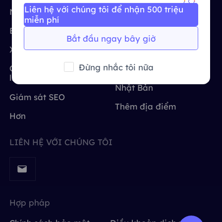
Liên hệ với chúng tôi để nhận 500 triệu
Vương quốc Anh
Nghiên cứu thị trường
Hoa Kỳ
Русский
Tích hợp thêm
miễn phí
Bảo vệ thương hiệu
Vương quốc Anh
Bắt đầu ngay bây giờ
Brazil
हिंदी
Xác minh quảng cáo
nước Đức
Đừng nhắc tôi nữa
Quét và thu thập dữ
Ấn Độ
Nga
Português
liệu web
Nhật Bản
Giám sát SEO
Tích hợp thêm
Thêm địa điểm
Hơn
LIÊN HỆ VỚI CHÚNG TÔI
Hợp pháp