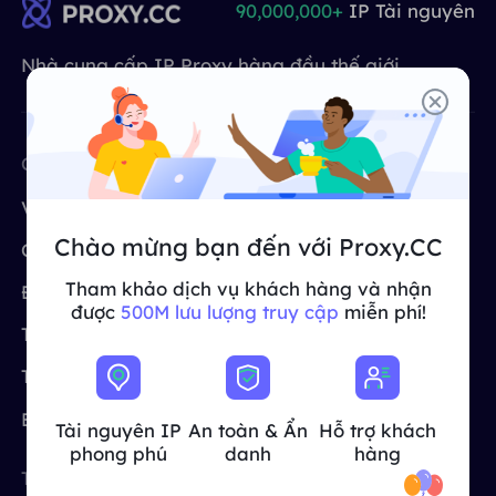
90,000,000+
IP Tài nguyên
ĐỐI TÁC
Một đặc vụ ISP lâu dài
Học hỏi
Ủy nhiệm trung tâm dữ liệu tĩnh
$0.2
/IP/ngày
Nhà cung cấp IP Proxy hàng đầu thế giới
Bảo vệ thương hiệu
Chương trình liên kết
GIÚP ĐỠ
Một đặc vụ ISP lâu dài
$1.4
/GB
Việt Nam
Giám sát SEO
Đối tác
CÔNG TY
CÔNG CỤ MIỄN PHÍ
Câu hỏi thường gặp
中文
Về chúng tôi
Proxy miễn phí
CÔNG CỤ MIỄN PHÍ
Thưởng thức
Giảm giá 77%
và hành động
Xác minh quảng cáo
Blog
Chào mừng bạn đến với Proxy.CC
ngay!
Chương trình liên kết
Trình kiểm tra proxy
Trình kiểm tra proxy
English
Tham khảo dịch vụ khách hàng và nhận
Khu dân cư $0/GB
Không giới hạn $0/Ngày
Định giá
CroxyProxy
Quét và thu thập dữ liệu web
được
500M lưu lượng truy cập
miễn phí!
Hướng dẫn sử dụng
Trường hợp sử dụng
Trang web proxy
Việt Nam
Danh sách proxy miễn phí
Xem tất cả
Trung tâm trợ giúp
Proxy của ISP
TÍCH HỢP
Đăng nhập
Đăng ký
Deutsch
ĐỊA ĐIỂM
Blog
Tài nguyên IP
An toàn & Ẩn
Hỗ trợ khách
Cách bật lại quyền thông
phong phú
danh
hàng
Hoa Kỳ
báo trang web
Indonesia
TUYỆT VỜI
ĐỊA ĐIỂM