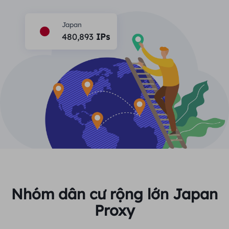
ĐỐI TÁC
Một đặc vụ ISP lâu dài
Học hỏi
Ủy nhiệm trung tâm dữ liệu tĩnh
Japan
$0.2
/IP/ngày
Bảo vệ thương hiệu
480,893
IPs
Chương trình liên kết
GIÚP ĐỠ
Một đặc vụ ISP lâu dài
$1.4
/GB
Việt Nam
Giám sát SEO
Đối tác
Câu hỏi thường gặp
中文
CÔNG CỤ MIỄN PHÍ
Thưởng thức
Giảm giá 77%
và hành động
Xác minh quảng cáo
Blog
ngay!
Trình kiểm tra proxy
English
Khu dân cư $0/GB
Không giới hạn $0/Ngày
Quét và thu thập dữ liệu web
Hướng dẫn sử dụng
Việt Nam
Danh sách proxy miễn phí
Xem tất cả
TÍCH HỢP
Đăng nhập
Đăng ký
Deutsch
ĐỊA ĐIỂM
Nhóm dân cư rộng lớn Japan
Cách bật lại quyền thông
Proxy
Hoa Kỳ
báo trang web
Indonesia