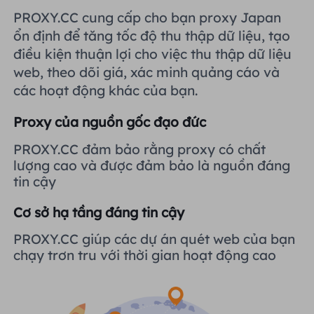
Vương quốc Anh
PROXY.CC cung cấp cho bạn proxy Japan
Русский
Tích hợp thêm
ổn định để tăng tốc độ thu thập dữ liệu, tạo
điều kiện thuận lợi cho việc thu thập dữ liệu
Brazil
हिंदी
web, theo dõi giá, xác minh quảng cáo và
các hoạt động khác của bạn.
Nga
Português
Proxy của nguồn gốc đạo đức
Tích hợp thêm
PROXY.CC đảm bảo rằng proxy có chất
lượng cao và được đảm bảo là nguồn đáng
tin cậy
Cơ sở hạ tầng đáng tin cậy
PROXY.CC giúp các dự án quét web của bạn
chạy trơn tru với thời gian hoạt động cao