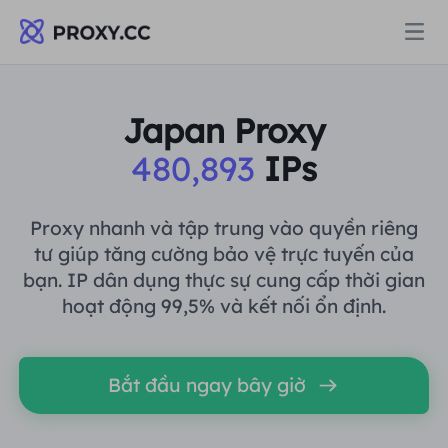
Proxy
Japan Proxy
480,893
IPs
PROXY DÂN CƯ
Định giá
Ủy quyền cư trú
Proxy nhanh và tập trung vào quyền riêng
PROXY DÂN CƯ
tư giúp tăng cường bảo vệ trực tuyến của
Data for AI
bạn. IP dân dụng thực sự cung cấp thời gian
Proxy dân cư tĩnh
Ủy quyền cư trú
$0.8
/GB
hoạt động 99,5% và kết nối ổn định.
Giải pháp
Proxy cư trú không giới hạn
Proxy dân cư tĩnh
$0.28
/IP/Ngày
Bắt đầu ngay bây giờ
THEO TRƯỜNG HỢP SỬ DỤNG
Tài nguyên
Ủy nhiệm trung tâm dữ liệu tĩnh
Proxy cư trú không giới hạn
$69.62
/Ngày
Nghiên cứu thị trường