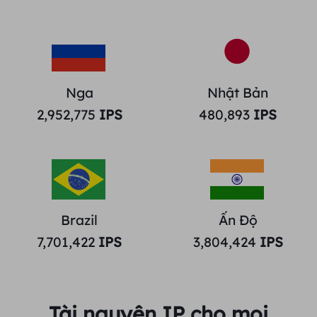
Nga
Nhật Bản
2,952,775
IPS
480,893
IPS
Brazil
Ấn Độ
7,701,422
IPS
3,804,424
IPS
Tài nguyên IP cho mọi