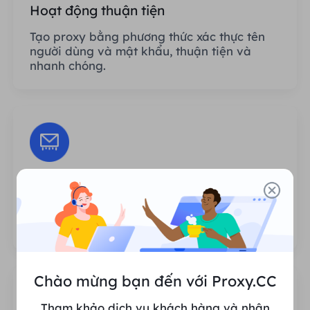
Hoạt động thuận tiện
Tạo proxy bằng phương thức xác thực tên
người dùng và mật khẩu, thuận tiện và
nhanh chóng.
Phiên không giới hạn
Không có giới hạn về số lần sử dụng hoặc
tần suất gọi proxy.
Chào mừng bạn đến với Proxy.CC
Tham khảo dịch vụ khách hàng và nhận