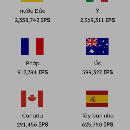
nước Đức
Ý
2,358,742
IPS
2,369,311
IPS
Pháp
Úc
917,784
IPS
599,327
IPS
Canada
Tây ban nha
291,456
IPS
625,760
IPS