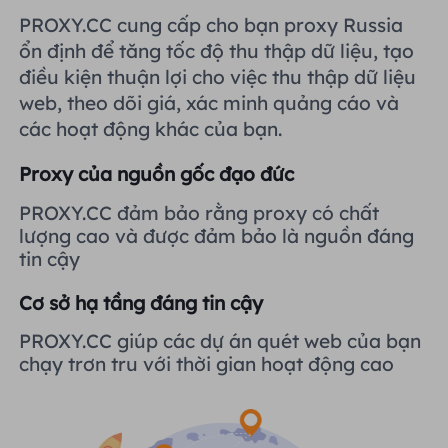
Vương quốc Anh
PROXY.CC cung cấp cho bạn proxy Russia
Русский
Tích hợp thêm
ổn định để tăng tốc độ thu thập dữ liệu, tạo
điều kiện thuận lợi cho việc thu thập dữ liệu
Brazil
हिंदी
web, theo dõi giá, xác minh quảng cáo và
các hoạt động khác của bạn.
Nga
Português
Proxy của nguồn gốc đạo đức
Tích hợp thêm
PROXY.CC đảm bảo rằng proxy có chất
lượng cao và được đảm bảo là nguồn đáng
tin cậy
Cơ sở hạ tầng đáng tin cậy
PROXY.CC giúp các dự án quét web của bạn
chạy trơn tru với thời gian hoạt động cao