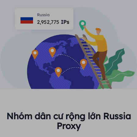
ĐỐI TÁC
Một đặc vụ ISP lâu dài
Học hỏi
Ủy nhiệm trung tâm dữ liệu tĩnh
Russia
$0.2
/IP/ngày
Bảo vệ thương hiệu
2,952,775
IPs
Chương trình liên kết
GIÚP ĐỠ
Một đặc vụ ISP lâu dài
$1.4
/GB
Việt Nam
Giám sát SEO
Đối tác
Câu hỏi thường gặp
中文
CÔNG CỤ MIỄN PHÍ
Thưởng thức
Giảm giá 77%
và hành động
Xác minh quảng cáo
Blog
ngay!
Trình kiểm tra proxy
English
Khu dân cư $0/GB
Không giới hạn $0/Ngày
Quét và thu thập dữ liệu web
Hướng dẫn sử dụng
Việt Nam
Danh sách proxy miễn phí
Xem tất cả
TÍCH HỢP
Đăng nhập
Đăng ký
Deutsch
ĐỊA ĐIỂM
Nhóm dân cư rộng lớn Russia
Cách bật lại quyền thông
Proxy
Hoa Kỳ
báo trang web
Indonesia