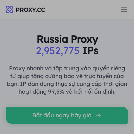
Proxy
Russia Proxy
2,952,775
IPs
PROXY DÂN CƯ
Định giá
Ủy quyền cư trú
Proxy nhanh và tập trung vào quyền riêng
PROXY DÂN CƯ
tư giúp tăng cường bảo vệ trực tuyến của
Data for AI
bạn. IP dân dụng thực sự cung cấp thời gian
Proxy dân cư tĩnh
Ủy quyền cư trú
$0.8
/GB
hoạt động 99,5% và kết nối ổn định.
Giải pháp
Proxy cư trú không giới hạn
Proxy dân cư tĩnh
$0.28
/IP/Ngày
Bắt đầu ngay bây giờ
THEO TRƯỜNG HỢP SỬ DỤNG
Tài nguyên
Ủy nhiệm trung tâm dữ liệu tĩnh
Proxy cư trú không giới hạn
$69.62
/Ngày
Nghiên cứu thị trường