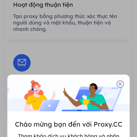
Hoạt động thuận tiện
Tạo proxy bằng phương thức xác thực tên
người dùng và mật khẩu, thuận tiện và
nhanh chóng.
Phiên không giới hạn
Không có giới hạn về số lần sử dụng hoặc
tần suất gọi proxy.
Chào mừng bạn đến với Proxy.CC
Tham khảo dịch vụ khách hàng và nhận