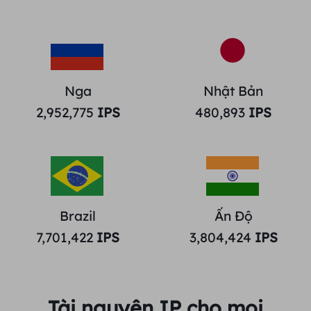
Nga
Nhật Bản
2,952,775
IPS
480,893
IPS
Brazil
Ấn Độ
7,701,422
IPS
3,804,424
IPS
Tài nguyên IP cho mọi