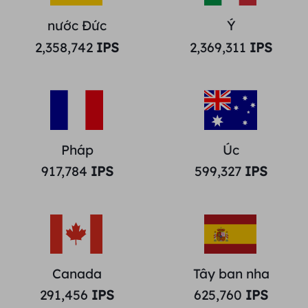
nước Đức
Ý
2,358,742
IPS
2,369,311
IPS
Pháp
Úc
917,784
IPS
599,327
IPS
Canada
Tây ban nha
291,456
IPS
625,760
IPS