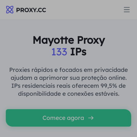
Proxies
Mayotte Proxy
133
IPs
PROCURAÇÃO RESIDENCIAL
Preços
Procuração Residencial
Proxies rápidos e focados em privacidade
PROCURAÇÃO RESIDENCIAL
ajudam a aprimorar sua proteção online.
Data for AI
IPs residenciais reais oferecem 99,5% de
Proxy residencial estático
Procuração Residencial
$0.8
/GB
disponibilidade e conexões estáveis.
Soluções
Proxy Residencial Ilimitado
Proxy residencial estático
$0.28
/IP/Dia
Comece agora
POR CASO DE USO
Recursos
Agente de data center estático
Proxy Residencial Ilimitado
$69.62
/Dia
Pesquisa de mercado