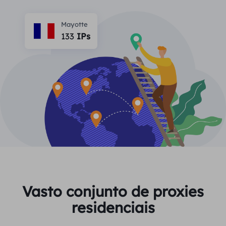
PARCEIROS
Proxy ISP de longa duração
Aprender
Agente de data center estático
Mayotte
$0.2
/IP/dia
Proteção da marca
133
IPs
Programa de afiliados
AJUDA
Proxy ISP de longa duração
$1.4
/GB
Português
Monitoramento de SEO
Parceiros
Perguntas frequentes
中文
FERRAMENTAS GRATUITAS
Aproveitar
77% de desconto
e aja agora!
Verificação de anúncios
Blogue
Residencial $0/GB
$0/dia ilimitado
Verificador de proxy
English
Raspagem e rastreamento da Web
Guia do usuário
Việt Nam
Lista de proxy grátis
Ver tudo
INTEGRAÇÕES
Conecte-se
Inscrever-se
Deutsch
LOCAIS
Vasto conjunto de proxies
Mais integrações
residenciais
Estados Unidos
Indonesia