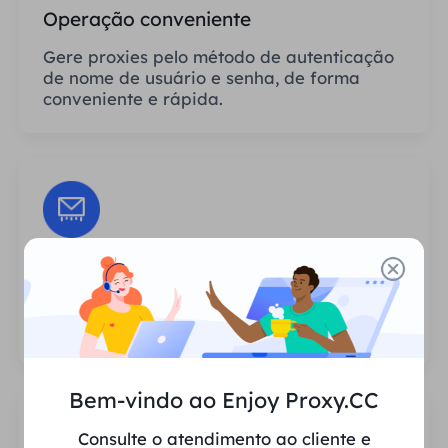
Operação conveniente
Gere proxies pelo método de autenticação
de nome de usuário e senha, de forma
conveniente e rápida.
Sessões Ilimitadas
Não há limite para o número de usos ou
frequências de invocação dos proxies.
Bem-vindo ao Enjoy Proxy.CC
Consulte o atendimento ao cliente e