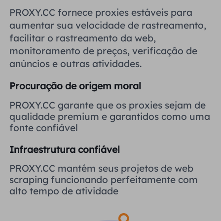
Reino Unido
PROXY.CC fornece proxies estáveis ​​para
Русский
aumentar sua velocidade de rastreamento,
facilitar o rastreamento da web,
Brasil
हिंदी
monitoramento de preços, verificação de
anúncios e outras atividades.
Rússia
Português
Procuração de origem moral
Mais integrações
PROXY.CC garante que os proxies sejam de
qualidade premium e garantidos como uma
fonte confiável
Infraestrutura confiável
PROXY.CC mantém seus projetos de web
scraping funcionando perfeitamente com
alto tempo de atividade