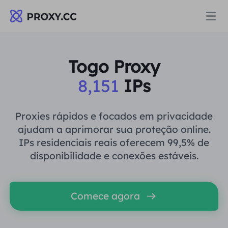
Proxies
Togo Proxy
8,151
IPs
PROCURAÇÃO RESIDENCIAL
Preços
Procuração Residencial
Proxies rápidos e focados em privacidade
PROCURAÇÃO RESIDENCIAL
ajudam a aprimorar sua proteção online.
Data for AI
IPs residenciais reais oferecem 99,5% de
Proxy residencial estático
Procuração Residencial
$0.8
/GB
disponibilidade e conexões estáveis.
Soluções
Proxy Residencial Ilimitado
Proxy residencial estático
$0.28
/IP/Dia
Comece agora
POR CASO DE USO
Recursos
Agente de data center estático
Proxy Residencial Ilimitado
$69.62
/Dia
Pesquisa de mercado