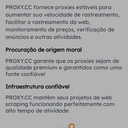
Reino Unido
PROXY.CC fornece proxies estáveis ​​para
Русский
aumentar sua velocidade de rastreamento,
facilitar o rastreamento da web,
Brasil
हिंदी
monitoramento de preços, verificação de
anúncios e outras atividades.
Rússia
Português
Procuração de origem moral
Mais integrações
PROXY.CC garante que os proxies sejam de
qualidade premium e garantidos como uma
fonte confiável
Infraestrutura confiável
PROXY.CC mantém seus projetos de web
scraping funcionando perfeitamente com
alto tempo de atividade