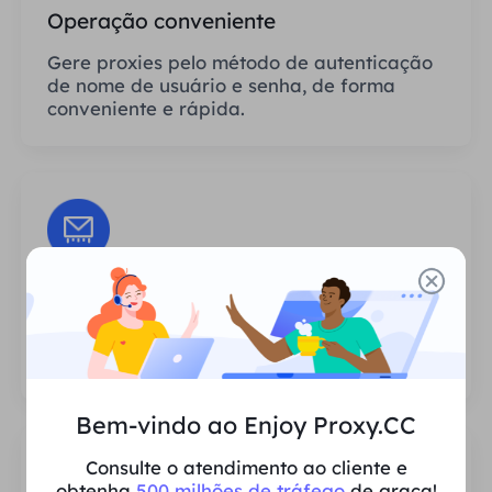
Operação conveniente
Gere proxies pelo método de autenticação
de nome de usuário e senha, de forma
conveniente e rápida.
Sessões Ilimitadas
Não há limite para o número de usos ou
frequências de invocação dos proxies.
Bem-vindo ao Enjoy Proxy.CC
Consulte o atendimento ao cliente e
obtenha
500 milhões de tráfego
de graça!