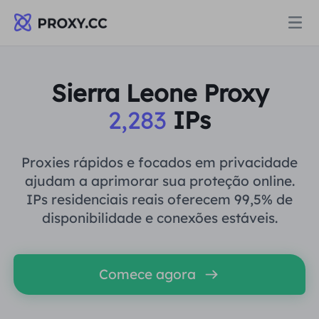
Proxies
Sierra Leone Proxy
2,283
IPs
PROCURAÇÃO RESIDENCIAL
Preços
Procuração Residencial
Proxies rápidos e focados em privacidade
PROCURAÇÃO RESIDENCIAL
ajudam a aprimorar sua proteção online.
Data for AI
IPs residenciais reais oferecem 99,5% de
Proxy residencial estático
Procuração Residencial
$0.8
/GB
disponibilidade e conexões estáveis.
Soluções
Proxy Residencial Ilimitado
Proxy residencial estático
$0.28
/IP/Dia
Comece agora
POR CASO DE USO
Recursos
Agente de data center estático
Proxy Residencial Ilimitado
$69.62
/Dia
Pesquisa de mercado