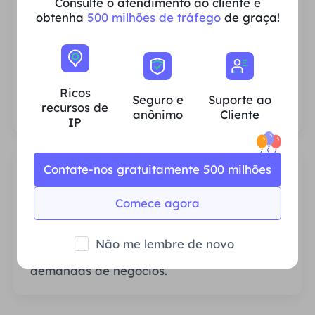
Consulte o atendimento ao cliente e
obtenha
500 milhões de tráfego
de graça!
Ricos recursos de IP residencial
Garantimos que nossos recursos de proxy
IP sejam estáveis ​​e confiáveis ​​e nos
Ricos
esforçamos constantemente para expandir
Seguro e
Suporte ao
recursos de
o pool de proxy atual para atender às
anônimo
Cliente
IP
necessidades de cada cliente.
Contate-nos gratuitamente 500 milhões
Comece agora
Estável e Eficiente
Não me lembre de novo
Largura de banda abundante atende às
demandas de negócios.