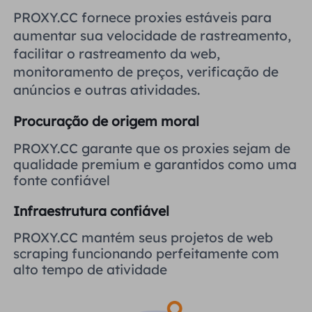
Reino Unido
PROXY.CC fornece proxies estáveis ​​para
Русский
aumentar sua velocidade de rastreamento,
facilitar o rastreamento da web,
Brasil
हिंदी
monitoramento de preços, verificação de
anúncios e outras atividades.
Rússia
Português
Procuração de origem moral
Mais integrações
PROXY.CC garante que os proxies sejam de
qualidade premium e garantidos como uma
fonte confiável
Infraestrutura confiável
PROXY.CC mantém seus projetos de web
scraping funcionando perfeitamente com
alto tempo de atividade