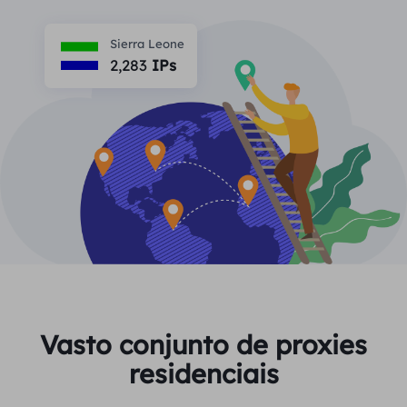
PARCEIROS
Proxy ISP de longa duração
Aprender
Agente de data center estático
Sierra Leone
$0.2
/IP/dia
Proteção da marca
2,283
IPs
Programa de afiliados
AJUDA
Proxy ISP de longa duração
$1.4
/GB
Português
Monitoramento de SEO
Parceiros
Perguntas frequentes
中文
FERRAMENTAS GRATUITAS
Aproveitar
77% de desconto
e aja agora!
Verificação de anúncios
Blogue
Residencial $0/GB
$0/dia ilimitado
Verificador de proxy
English
Raspagem e rastreamento da Web
Guia do usuário
Việt Nam
Lista de proxy grátis
Ver tudo
INTEGRAÇÕES
Conecte-se
Inscrever-se
Deutsch
LOCAIS
Vasto conjunto de proxies
Mais integrações
residenciais
Estados Unidos
Indonesia