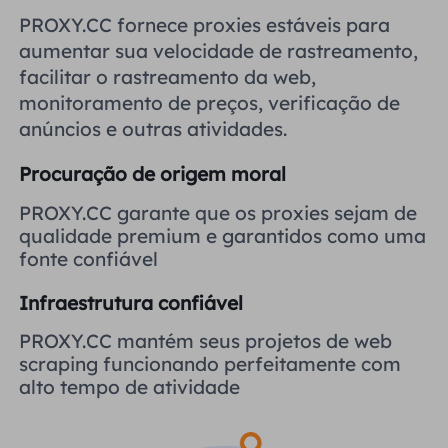
Reino Unido
PROXY.CC fornece proxies estáveis ​​para
Русский
aumentar sua velocidade de rastreamento,
facilitar o rastreamento da web,
Brasil
हिंदी
monitoramento de preços, verificação de
anúncios e outras atividades.
Rússia
Português
Procuração de origem moral
Mais integrações
PROXY.CC garante que os proxies sejam de
qualidade premium e garantidos como uma
fonte confiável
Infraestrutura confiável
PROXY.CC mantém seus projetos de web
scraping funcionando perfeitamente com
alto tempo de atividade