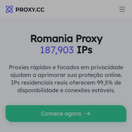
Proxies
Romania Proxy
187,903
IPs
PROCURAÇÃO RESIDENCIAL
Preços
Procuração Residencial
Proxies rápidos e focados em privacidade
PROCURAÇÃO RESIDENCIAL
ajudam a aprimorar sua proteção online.
Data for AI
IPs residenciais reais oferecem 99,5% de
Proxy residencial estático
Procuração Residencial
$0.8
/GB
disponibilidade e conexões estáveis.
Soluções
Proxy Residencial Ilimitado
Proxy residencial estático
$0.28
/IP/Dia
Comece agora
POR CASO DE USO
Recursos
Agente de data center estático
Proxy Residencial Ilimitado
$69.62
/Dia
Pesquisa de mercado