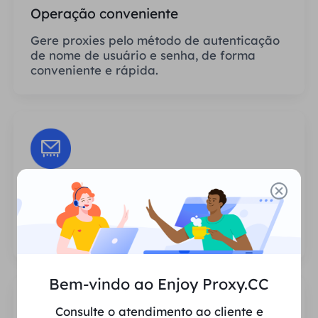
Operação conveniente
Gere proxies pelo método de autenticação
de nome de usuário e senha, de forma
conveniente e rápida.
Sessões Ilimitadas
Não há limite para o número de usos ou
frequências de invocação dos proxies.
Bem-vindo ao Enjoy Proxy.CC
Consulte o atendimento ao cliente e