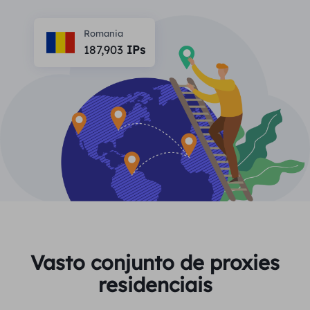
PARCEIROS
Proxy ISP de longa duração
Aprender
Agente de data center estático
Romania
$0.2
/IP/dia
Proteção da marca
187,903
IPs
Programa de afiliados
AJUDA
Proxy ISP de longa duração
$1.4
/GB
Português
Monitoramento de SEO
Parceiros
Perguntas frequentes
中文
FERRAMENTAS GRATUITAS
Aproveitar
77% de desconto
e aja agora!
Verificação de anúncios
Blogue
Residencial $0/GB
$0/dia ilimitado
Verificador de proxy
English
Raspagem e rastreamento da Web
Guia do usuário
Việt Nam
Lista de proxy grátis
Ver tudo
INTEGRAÇÕES
Conecte-se
Inscrever-se
Deutsch
LOCAIS
Vasto conjunto de proxies
Mais integrações
residenciais
Estados Unidos
Indonesia