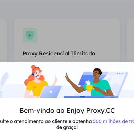
Proxy Residencial Ilimitado
Uso ilimitado de proxies residenciais,
países atribuídos aleatoriamente.
Preço
$0/Dia
Recomendar
Bem-vindo ao Enjoy Proxy.CC
ulte o atendimento ao cliente e obtenha
500 milhões de tr
Suporta multi-simultaneidade
de graça!
Sessões e largura de banda ilimitadas