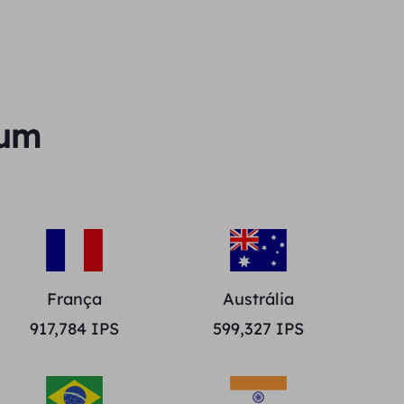
ium
França
Austrália
917,784
IPS
599,327
IPS