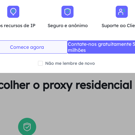
Média
s recursos de IP
Seguro e anônimo
Suporte ao Cli
Comprar agora
Contate-nos gratuitamente 
Comece agora
milhões
Não me lembre de novo
colher o proxy residencia