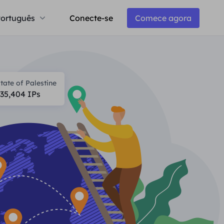
ortuguês
Conecte-se
Comece agora
tate of Palestine
135,404
IPs