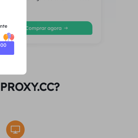
Média
ente
Comprar agora
500
l PROXY.CC?