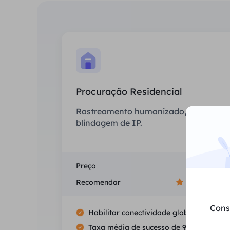
Procuração Residencial
Rastreamento humanizado, sem
blindagem de IP.
Preço
$0/GB
Recomendar
Cons
Habilitar conectividade global
Taxa média de sucesso de 99.5%