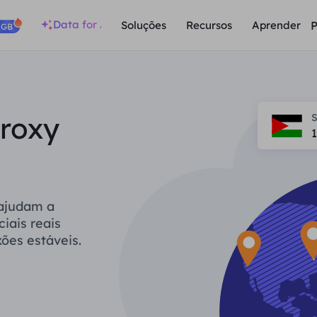
Data for AI
P
Soluções
Recursos
Aprender
/GB
Proxy
S
 ajudam a
iais reais
ões estáveis.