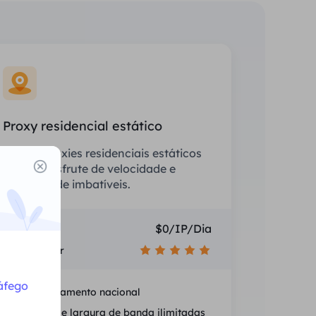
Proxy residencial estático
Equipe proxies residenciais estáticos
(ISP) e desfrute de velocidade e
estabilidade imbatíveis.
Preço
$0/IP/Dia
Recomendar
áfego
Posicionamento nacional
Sessões e largura de banda ilimitadas