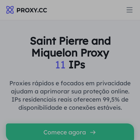
Proxies
Saint Pierre and
Miquelon Proxy
PROCURAÇÃO RESIDENCIAL
Preços
11
IPs
Procuração Residencial
PROCURAÇÃO RESIDENCIAL
Data for AI
Proxies rápidos e focados em privacidade
Proxy residencial estático
ajudam a aprimorar sua proteção online.
Procuração Residencial
$0.8
/GB
IPs residenciais reais oferecem 99,5% de
Soluções
disponibilidade e conexões estáveis.
Proxy Residencial Ilimitado
Proxy residencial estático
$0.28
/IP/Dia
POR CASO DE USO
Recursos
Comece agora
Agente de data center estático
Proxy Residencial Ilimitado
$69.62
/Dia
Pesquisa de mercado