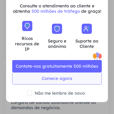
Consulte o atendimento ao cliente e
obtenha
500 milhões de tráfego
de graça!
Ricos recursos de IP residencial
Garantimos que nossos recursos de proxy
IP sejam estáveis ​​e confiáveis ​​e nos
Ricos
Seguro e
Suporte ao
esforçamos constantemente para expandir
recursos de
anônimo
Cliente
o pool de proxy atual para atender às
IP
necessidades de cada cliente.
Contate-nos gratuitamente 500 milhões
Comece agora
Estável e Eficiente
Não me lembre de novo
Largura de banda abundante atende às
demandas de negócios.