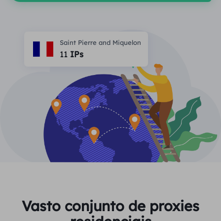
PARCEIROS
Proxy ISP de longa duração
Aprender
Agente de data center estático
$0.2
/IP/dia
Proteção da marca
Programa de afiliados
Saint Pierre and Miquelon
AJUDA
11
IPs
Proxy ISP de longa duração
$1.4
/GB
Português
Monitoramento de SEO
Parceiros
Perguntas frequentes
中文
FERRAMENTAS GRATUITAS
Aproveitar
77% de desconto
e aja agora!
Verificação de anúncios
Blogue
Residencial $0/GB
$0/dia ilimitado
Verificador de proxy
English
Raspagem e rastreamento da Web
Guia do usuário
Việt Nam
Lista de proxy grátis
Ver tudo
INTEGRAÇÕES
Conecte-se
Inscrever-se
Deutsch
LOCAIS
Mais integrações
Vasto conjunto de proxies
Estados Unidos
Indonesia