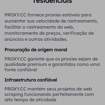
residenciais
Reino Unido
Русский
PROXY.CC fornece proxies estáveis ​​para
Brasil
aumentar sua velocidade de rastreamento,
हिंदी
facilitar o rastreamento da web,
monitoramento de preços, verificação de
Rússia
Português
anúncios e outras atividades.
Mais integrações
Procuração de origem moral
PROXY.CC garante que os proxies sejam de
qualidade premium e garantidos como uma
fonte confiável
Infraestrutura confiável
PROXY.CC mantém seus projetos de web
scraping funcionando perfeitamente com
alto tempo de atividade