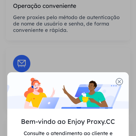
Operação conveniente
Gere proxies pelo método de autenticação
de nome de usuário e senha, de forma
conveniente e rápida.
Sessões Ilimitadas
Não há limite para o número de usos ou
frequências de invocação dos proxies.
Bem-vindo ao Enjoy Proxy.CC
Consulte o atendimento ao cliente e