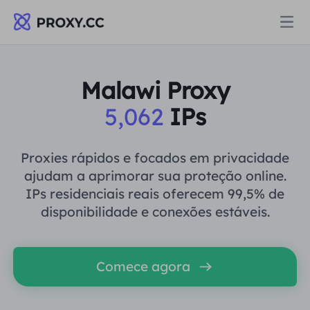
Proxies
Malawi Proxy
5,062
IPs
PROCURAÇÃO RESIDENCIAL
Preços
Procuração Residencial
Proxies rápidos e focados em privacidade
PROCURAÇÃO RESIDENCIAL
ajudam a aprimorar sua proteção online.
Data for AI
IPs residenciais reais oferecem 99,5% de
Proxy residencial estático
Procuração Residencial
$0.8
/GB
disponibilidade e conexões estáveis.
Soluções
Proxy Residencial Ilimitado
Proxy residencial estático
$0.28
/IP/Dia
Comece agora
POR CASO DE USO
Recursos
Agente de data center estático
Proxy Residencial Ilimitado
$69.62
/Dia
Pesquisa de mercado