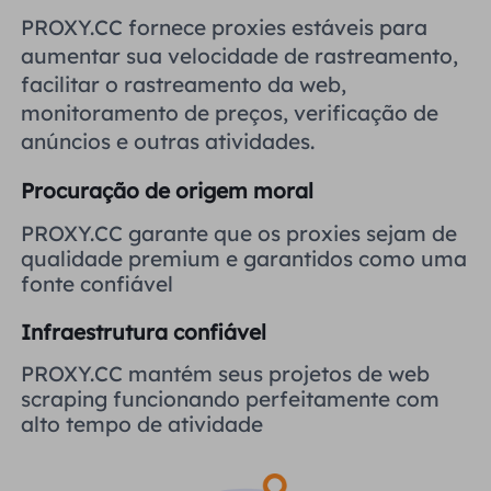
Reino Unido
PROXY.CC fornece proxies estáveis ​​para
Русский
aumentar sua velocidade de rastreamento,
facilitar o rastreamento da web,
Brasil
हिंदी
monitoramento de preços, verificação de
anúncios e outras atividades.
Rússia
Português
Procuração de origem moral
Mais integrações
PROXY.CC garante que os proxies sejam de
qualidade premium e garantidos como uma
fonte confiável
Infraestrutura confiável
PROXY.CC mantém seus projetos de web
scraping funcionando perfeitamente com
alto tempo de atividade