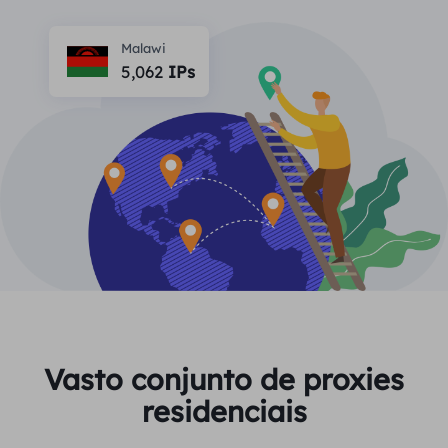
PARCEIROS
Proxy ISP de longa duração
Aprender
Agente de data center estático
Malawi
$0.2
/IP/dia
Proteção da marca
5,062
IPs
Programa de afiliados
AJUDA
Proxy ISP de longa duração
$1.4
/GB
Português
Monitoramento de SEO
Parceiros
Perguntas frequentes
中文
FERRAMENTAS GRATUITAS
Aproveitar
77% de desconto
e aja agora!
Verificação de anúncios
Blogue
Residencial $0/GB
$0/dia ilimitado
Verificador de proxy
English
Raspagem e rastreamento da Web
Guia do usuário
Việt Nam
Lista de proxy grátis
Ver tudo
INTEGRAÇÕES
Conecte-se
Inscrever-se
Deutsch
LOCAIS
Vasto conjunto de proxies
Mais integrações
residenciais
Estados Unidos
Indonesia