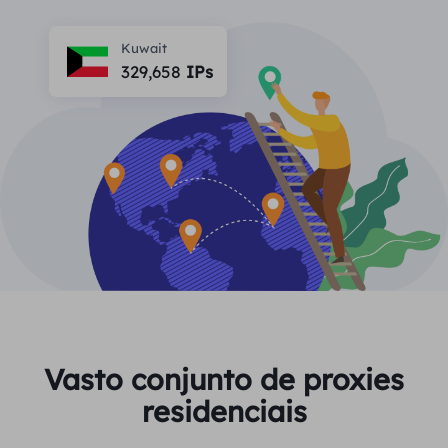
PARCEIROS
Proxy ISP de longa duração
Aprender
Agente de data center estático
Kuwait
$0.2
/IP/dia
Proteção da marca
329,658
IPs
Programa de afiliados
AJUDA
Proxy ISP de longa duração
$1.4
/GB
Português
Monitoramento de SEO
Parceiros
Perguntas frequentes
中文
FERRAMENTAS GRATUITAS
Aproveitar
77% de desconto
e aja agora!
Verificação de anúncios
Blogue
Residencial $0/GB
$0/dia ilimitado
Verificador de proxy
English
Raspagem e rastreamento da Web
Guia do usuário
Việt Nam
Lista de proxy grátis
Ver tudo
INTEGRAÇÕES
Conecte-se
Inscrever-se
Deutsch
LOCAIS
Vasto conjunto de proxies
Mais integrações
residenciais
Estados Unidos
Indonesia