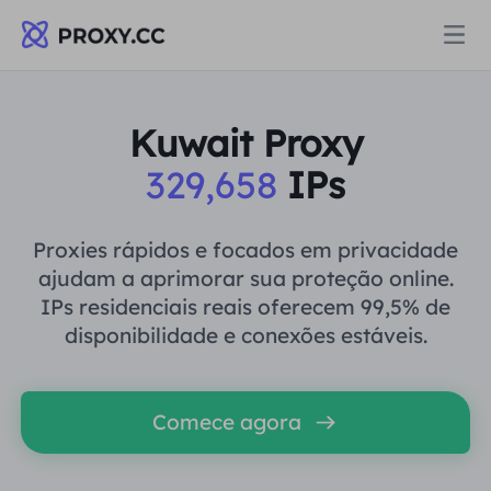
Proxies
Kuwait Proxy
329,658
IPs
PROCURAÇÃO RESIDENCIAL
Preços
Procuração Residencial
Proxies rápidos e focados em privacidade
PROCURAÇÃO RESIDENCIAL
ajudam a aprimorar sua proteção online.
Data for AI
IPs residenciais reais oferecem 99,5% de
Proxy residencial estático
Procuração Residencial
$0.8
/GB
disponibilidade e conexões estáveis.
Soluções
Proxy Residencial Ilimitado
Proxy residencial estático
$0.28
/IP/Dia
Comece agora
POR CASO DE USO
Recursos
Agente de data center estático
Proxy Residencial Ilimitado
$69.62
/Dia
Pesquisa de mercado