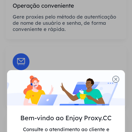
Operação conveniente
Gere proxies pelo método de autenticação
de nome de usuário e senha, de forma
conveniente e rápida.
Sessões Ilimitadas
Não há limite para o número de usos ou
frequências de invocação dos proxies.
Bem-vindo ao Enjoy Proxy.CC
Consulte o atendimento ao cliente e