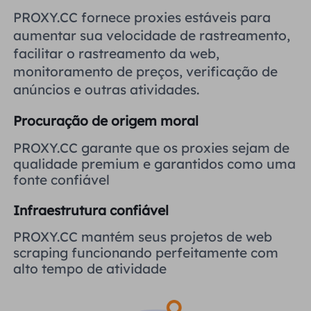
Reino Unido
PROXY.CC fornece proxies estáveis ​​para
Русский
aumentar sua velocidade de rastreamento,
facilitar o rastreamento da web,
Brasil
हिंदी
monitoramento de preços, verificação de
anúncios e outras atividades.
Rússia
Português
Procuração de origem moral
Mais integrações
PROXY.CC garante que os proxies sejam de
qualidade premium e garantidos como uma
fonte confiável
Infraestrutura confiável
PROXY.CC mantém seus projetos de web
scraping funcionando perfeitamente com
alto tempo de atividade