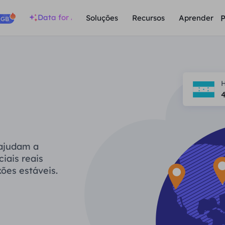
Data for AI
P
Soluções
Recursos
Aprender
/GB
 ajudam a
iais reais
ões estáveis.