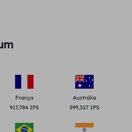
ium
França
Austrália
917,784
IPS
599,327
IPS