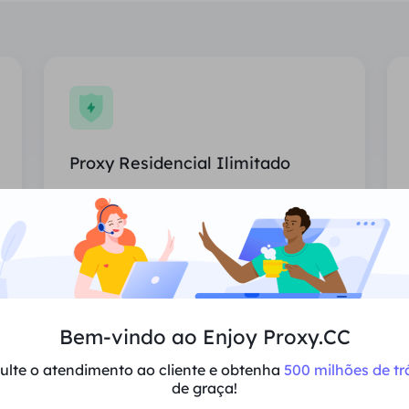
Proxy Residencial Ilimitado
Uso ilimitado de proxies residenciais,
países atribuídos aleatoriamente.
Preço
$0/Dia
Recomendar
Bem-vindo ao Enjoy Proxy.CC
ulte o atendimento ao cliente e obtenha
500 milhões de tr
Suporta multi-simultaneidade
de graça!
Sessões e largura de banda ilimitadas