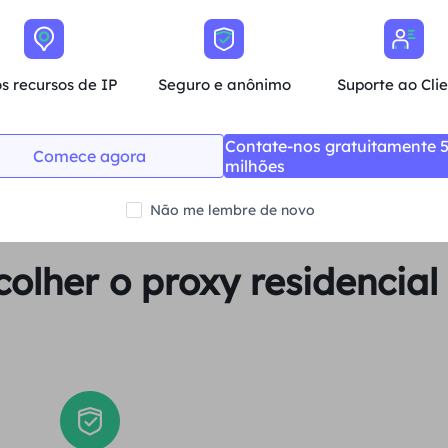
Média
s recursos de IP
Seguro e anônimo
Suporte ao Cli
Comprar agora
Contate-nos gratuitamente 
Comece agora
milhões
Não me lembre de novo
colher o proxy residencia