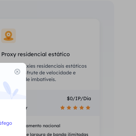
Proxy residencial estático
Equipe proxies residenciais estáticos
(ISP) e desfrute de velocidade e
estabilidade imbatíveis.
Preço
$0/IP/Dia
Recomendar
áfego
Posicionamento nacional
Sessões e largura de banda ilimitadas