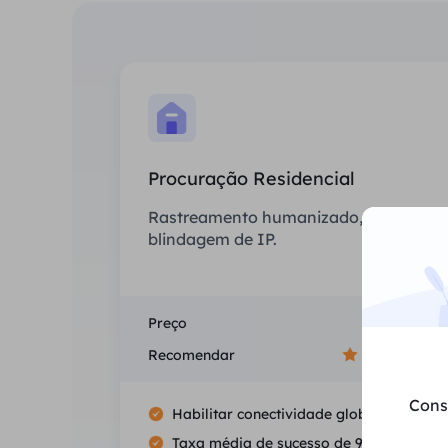
Procuração Residencial
Rastreamento humanizado, sem
blindagem de IP.
Preço
$0/GB
Recomendar
Cons
Habilitar conectividade global
Taxa média de sucesso de 99.5%