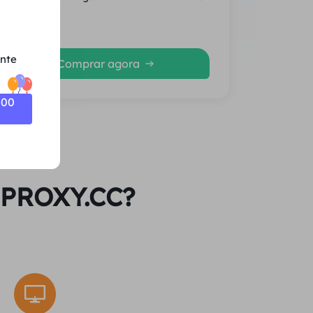
Média
ente
Comprar agora
500
l PROXY.CC?