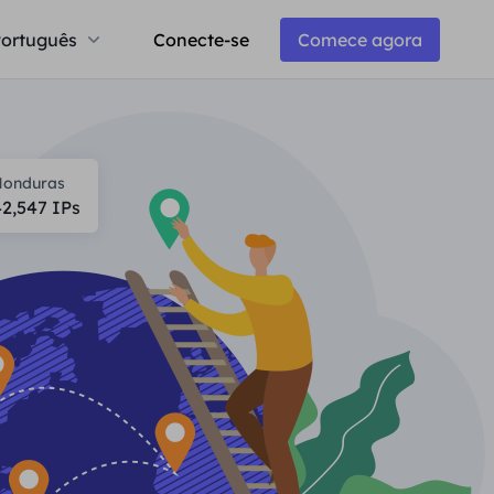
ortuguês
Conecte-se
Comece agora
Honduras
42,547
IPs