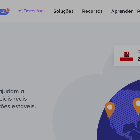
Data for AI
P
Soluções
Recursos
Aprender
/GB
G
 ajudam a
iais reais
ões estáveis.