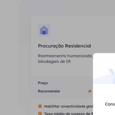
Procuração Residencial
Rastreamento humanizado, sem
blindagem de IP.
Preço
$0/GB
Recomendar
Cons
Habilitar conectividade global
Taxa média de sucesso de 99.5%