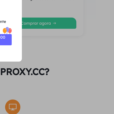
Média
ente
Comprar agora
500
l PROXY.CC?