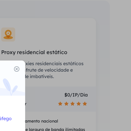
Proxy residencial estático
Equipe proxies residenciais estáticos
(ISP) e desfrute de velocidade e
estabilidade imbatíveis.
Preço
$0/IP/Dia
Recomendar
áfego
Posicionamento nacional
Sessões e largura de banda ilimitadas