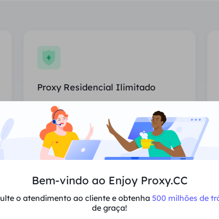
Proxy Residencial Ilimitado
Uso ilimitado de proxies residenciais,
países atribuídos aleatoriamente.
Preço
$0/Dia
Recomendar
Bem-vindo ao Enjoy Proxy.CC
ulte o atendimento ao cliente e obtenha
500 milhões de tr
Suporta multi-simultaneidade
de graça!
Sessões e largura de banda ilimitadas