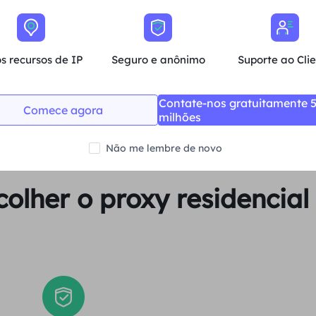
Média
s recursos de IP
Seguro e anônimo
Suporte ao Cli
Comprar agora
Contate-nos gratuitamente 
Comece agora
milhões
Não me lembre de novo
colher o proxy residencia