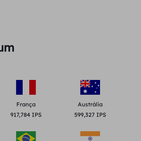
ium
França
Austrália
917,784
IPS
599,327
IPS