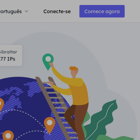
ortuguês
Conecte-se
Comece agora
ibraltar
277
IPs