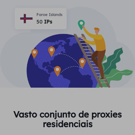
PARCEIROS
Proxy ISP de longa duração
Aprender
Agente de data center estático
Faroe Islands
$0.2
/IP/dia
Proteção da marca
50
IPs
Programa de afiliados
AJUDA
Proxy ISP de longa duração
$1.4
/GB
Português
Monitoramento de SEO
Parceiros
Perguntas frequentes
中文
FERRAMENTAS GRATUITAS
Aproveitar
77% de desconto
e aja agora!
Verificação de anúncios
Blogue
Residencial $0/GB
$0/dia ilimitado
Verificador de proxy
English
Raspagem e rastreamento da Web
Guia do usuário
Việt Nam
Lista de proxy grátis
Ver tudo
INTEGRAÇÕES
Conecte-se
Inscrever-se
Deutsch
LOCAIS
Vasto conjunto de proxies
Mais integrações
residenciais
Estados Unidos
Indonesia