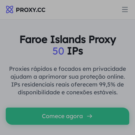
Proxies
Faroe Islands Proxy
50
IPs
PROCURAÇÃO RESIDENCIAL
Preços
Procuração Residencial
Proxies rápidos e focados em privacidade
PROCURAÇÃO RESIDENCIAL
ajudam a aprimorar sua proteção online.
Data for AI
IPs residenciais reais oferecem 99,5% de
Proxy residencial estático
Procuração Residencial
$0.8
/GB
disponibilidade e conexões estáveis.
Soluções
Proxy Residencial Ilimitado
Proxy residencial estático
$0.28
/IP/Dia
Comece agora
POR CASO DE USO
Recursos
Agente de data center estático
Proxy Residencial Ilimitado
$69.62
/Dia
Pesquisa de mercado