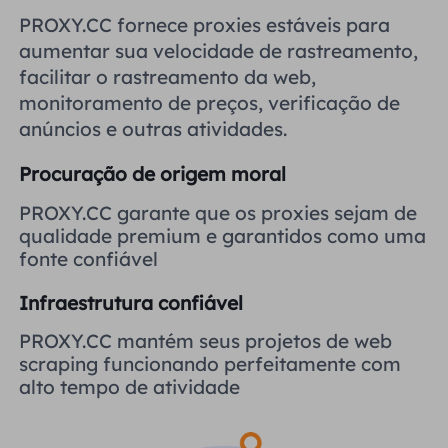
Reino Unido
PROXY.CC fornece proxies estáveis ​​para
Русский
aumentar sua velocidade de rastreamento,
facilitar o rastreamento da web,
Brasil
हिंदी
monitoramento de preços, verificação de
anúncios e outras atividades.
Rússia
Português
Procuração de origem moral
Mais integrações
PROXY.CC garante que os proxies sejam de
qualidade premium e garantidos como uma
fonte confiável
Infraestrutura confiável
PROXY.CC mantém seus projetos de web
scraping funcionando perfeitamente com
alto tempo de atividade