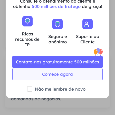
Consulte o atendimento ao cliente e
obtenha
500 milhões de tráfego
de graça!
Ricos recursos de IP residencial
Garantimos que nossos recursos de proxy
IP sejam estáveis ​​e confiáveis ​​e nos
Ricos
esforçamos constantemente para expandir
Seguro e
Suporte ao
recursos de
o pool de proxy atual para atender às
anônimo
Cliente
IP
necessidades de cada cliente.
Contate-nos gratuitamente 500 milhões
Comece agora
Estável e Eficiente
Não me lembre de novo
Largura de banda abundante atende às
demandas de negócios.